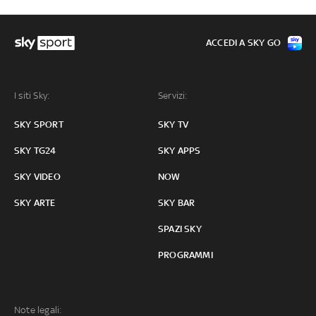
ACCEDI A SKY GO
I siti Sky:
Servizi:
SKY SPORT
SKY TV
SKY TG24
SKY APPS
SKY VIDEO
NOW
SKY ARTE
SKY BAR
SPAZI SKY
PROGRAMMI
Note legali: