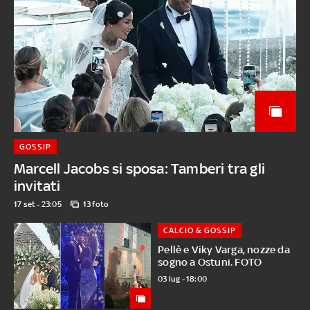
GOSSIP
Marcell Jacobs si sposa: Tamberi tra gli
invitati
17 set - 23:05
13 foto
CALCIO & GOSSIP
Pellè e Viky Varga, nozze da
sogno a Ostuni. FOTO
03 lug - 18:00