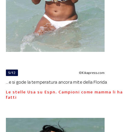
5/12
©Kikapress.com
...e si gode la temperatura ancora mite della Florida
Le stelle Usa su Espn. Campioni come mamma li ha
fatti