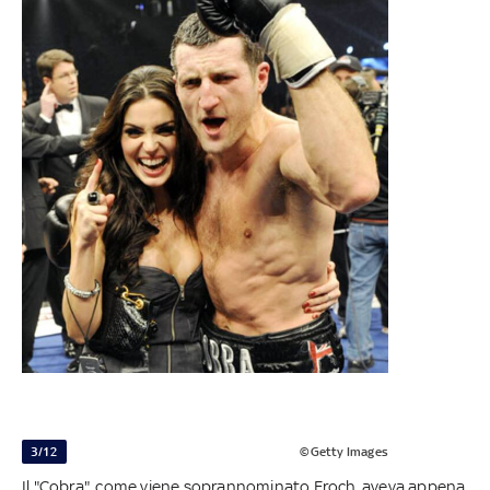
3/12
©Getty Images
Il "Cobra", come viene soprannominato Froch, aveva appena