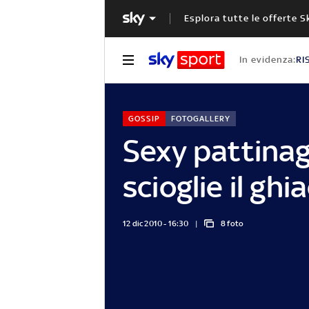
Esplora tutte le offerte S
In evidenza:
RI
GOSSIP
FOTOGALLERY
Sexy pattinag
scioglie il ghi
12 dic 2010 - 16:30
8 foto