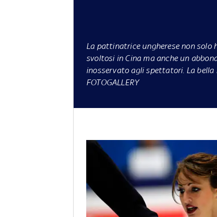
La pattinatrice ungherese non solo 
svoltosi in Cina ma anche un abbond
inosservato agli spettatori. La bell
FOTOGALLERY