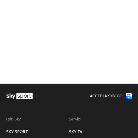
ACCEDI A SKY GO
I siti Sky:
Servizi:
SKY SPORT
SKY TV