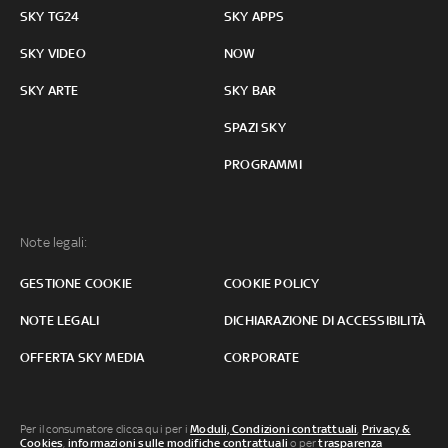
SKY TG24
SKY APPS
SKY VIDEO
NOW
SKY ARTE
SKY BAR
SPAZI SKY
PROGRAMMI
Note legali:
GESTIONE COOKIE
COOKIE POLICY
NOTE LEGALI
DICHIARAZIONE DI ACCESSIBILITÀ
OFFERTA SKY MEDIA
CORPORATE
Per il consumatore clicca qui per i
Moduli, Condizioni contrattuali
,
Privacy &
Cookies
,
informazioni sulle modifiche contrattuali
o per
trasparenza