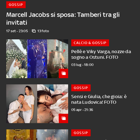
GOSSIP
Marcell Jacobs si sposa: Tamberi tra gli
invitati
17 set - 23:05
13 foto
CALCIO & GOSSIP
Pellè e Viky Varga, nozze da
sogno a Ostuni. FOTO
03 lug - 18:00
GOSSIP
Sensi e Giulia, che gioia: è
nata Ludovica! FOTO
05 apr - 21:36
GOSSIP