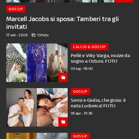
GOSSIP
Marcell Jacobs si sposa: Tamberi tra gli
invitati
17 set - 23:05
13 foto
CALCIO & GOSSIP
Pellè e Viky Varga, nozze da
sogno a Ostuni. FOTO
03 lug - 18:00
GOSSIP
Sensi e Giulia, che gioia: è
nata Ludovica! FOTO
05 apr - 21:36
GOSSIP