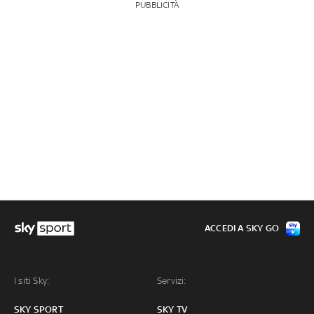
PUBBLICITÀ
ACCEDI A SKY GO
I siti Sky:
Servizi:
SKY SPORT
SKY TV