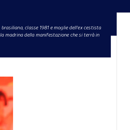
 brasiliana, classe 1981 e moglie dell'ex cestista
la madrina della manifestazione che si terrà in