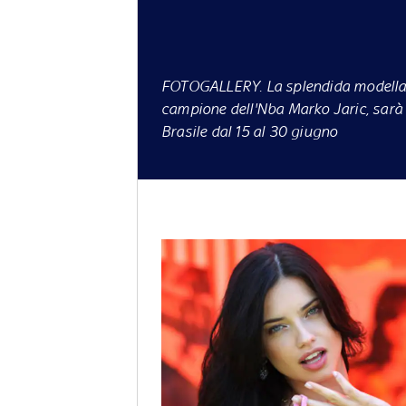
FOTOGALLERY
. La splendida modella
campione dell'Nba Marko Jaric, sarà 
Brasile dal 15 al 30 giugno