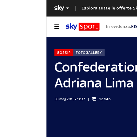
Esplora tutte le offerte S
In evidenza:
RI
GOSSIP
FOTOGALLERY
Confederation
Adriana Lima
30 mag 2013 - 11:37
12 foto