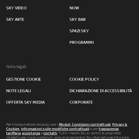
SKY VIDEO
NOW
SKY ARTE
SKY BAR
SPAZI SKY
PROGRAMMI
Note legali:
GESTIONE COOKIE
COOKIE POLICY
NOTE LEGALI
DICHIARAZIONE DI ACCESSIBILITÀ
OFFERTA SKY MEDIA
CORPORATE
Per il consumatore clicca qui per i
Moduli, Condizioni contrattuali
,
Privacy &
Cookies
,
informazioni sulle modifiche contrattuali
o per
trasparenza
tariffaria
,
assistenza
e
contatti
. Tutti i marchi Sky e i diritti di proprietà
intellettuale in essi contenuti, sono di proprietà di Sky international AG e sono