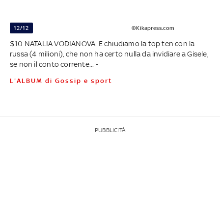
12/12
©Kikapress.com
$10 NATALIA VODIANOVA. E chiudiamo la top ten con la
russa (4 milioni), che non ha certo nulla da invidiare a Gisele,
se non il conto corrente... -
L'ALBUM di Gossip e sport
PUBBLICITÀ