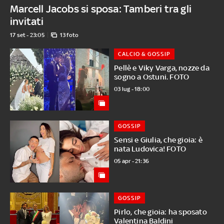
Marcell Jacobs si sposa: Tamberi tra gli
invitati
17 set - 23:05
13 foto
CALCIO & GOSSIP
Pellè e Viky Varga, nozze da
sogno a Ostuni. FOTO
03 lug - 18:00
GOSSIP
Sensi e Giulia, che gioia: è
nata Ludovica! FOTO
05 apr - 21:36
GOSSIP
Pirlo, che gioia: ha sposato
Valentina Baldini