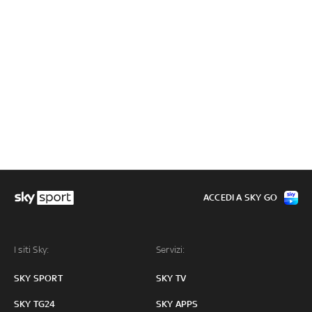
ACCEDI A SKY GO
I siti Sky:
Servizi:
SKY SPORT
SKY TV
SKY TG24
SKY APPS