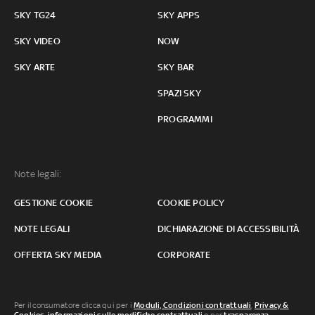
SKY TG24
SKY APPS
SKY VIDEO
NOW
SKY ARTE
SKY BAR
SPAZI SKY
PROGRAMMI
Note legali:
GESTIONE COOKIE
COOKIE POLICY
NOTE LEGALI
DICHIARAZIONE DI ACCESSIBILITÀ
OFFERTA SKY MEDIA
CORPORATE
Per il consumatore clicca qui per i
Moduli, Condizioni contrattuali
,
Privacy &
Cookies
,
informazioni sulle modifiche contrattuali
o per
trasparenza