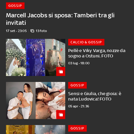
GOSSIP
Marcell Jacobs si sposa: Tamberi tra gli
invitati
17 set - 23:05
13 foto
CALCIO & GOSSIP
Pellè e Viky Varga, nozze da
sogno a Ostuni. FOTO
03 lug - 18:00
GOSSIP
Sensi e Giulia, che gioia: è
nata Ludovica! FOTO
05 apr - 21:36
GOSSIP