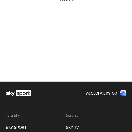
ACCEDI A SKY GO
I siti Sky:
Servizi:
SKY SPORT
SKY TV