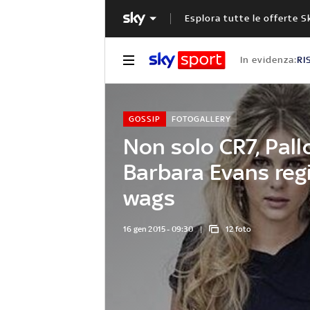
Esplora tutte le offerte S
In evidenza:
RI
GOSSIP
FOTOGALLERY
Non solo CR7, Pall
Barbara Evans reg
wags
16 gen 2015 - 09:30
12 foto