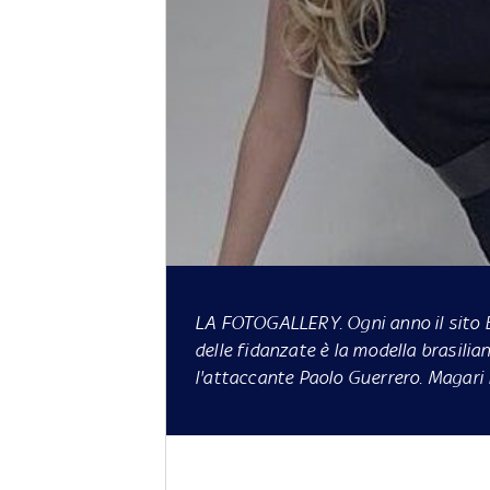
LA FOTOGALLERY
. Ogni anno il sito
delle fidanzate è la modella brasili
l'attaccante Paolo Guerrero. Magari