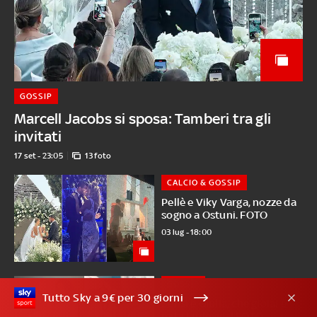
GOSSIP
Marcell Jacobs si sposa: Tamberi tra gli
invitati
17 set - 23:05
13 foto
CALCIO & GOSSIP
Pellè e Viky Varga, nozze da
sogno a Ostuni. FOTO
03 lug - 18:00
GOSSIP
Tutto Sky a 9€ per 30 giorni
Sensi e Giulia, che gioia: è
nata Ludovica! FOTO