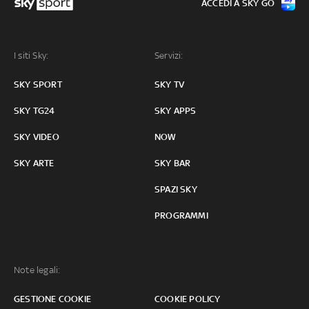
ACCEDI A SKY GO
I siti Sky:
Servizi:
SKY SPORT
SKY TV
SKY TG24
SKY APPS
SKY VIDEO
NOW
SKY ARTE
SKY BAR
SPAZI SKY
PROGRAMMI
Note legali:
GESTIONE COOKIE
COOKIE POLICY