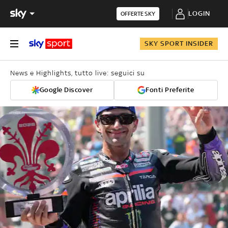
LOGIN
OFFERTE SKY
SKY SPORT INSIDER
News e Highlights, tutto live: seguici su
Google Discover
Fonti Preferite