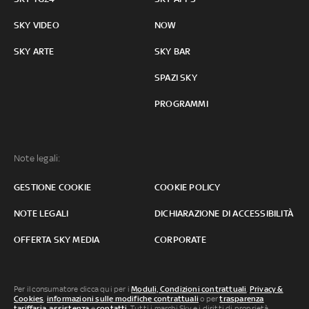
SKY VIDEO
NOW
SKY ARTE
SKY BAR
SPAZI SKY
PROGRAMMI
Note legali:
GESTIONE COOKIE
COOKIE POLICY
NOTE LEGALI
DICHIARAZIONE DI ACCESSIBILITÀ
OFFERTA SKY MEDIA
CORPORATE
Per il consumatore clicca qui per i
Moduli, Condizioni contrattuali
,
Privacy &
Cookies
,
informazioni sulle modifiche contrattuali
o per
trasparenza
tariffaria
,
assistenza
e
contatti
. Tutti i marchi Sky e i diritti di proprietà