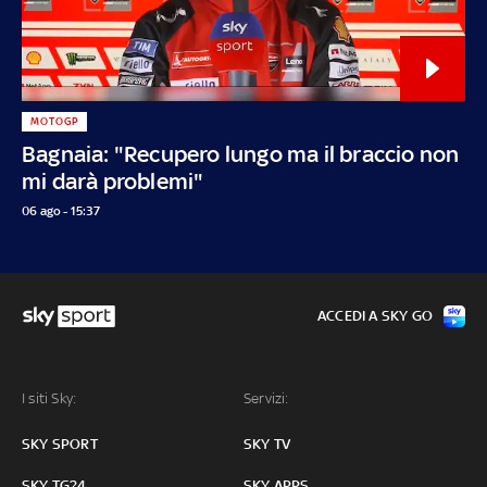
MOTOGP
Bagnaia: "Recupero lungo ma il braccio non
mi darà problemi"
06 ago - 15:37
ACCEDI A SKY GO
I siti Sky:
Servizi:
SKY SPORT
SKY TV
SKY TG24
SKY APPS