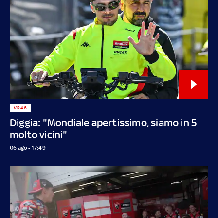
VR46
Diggia: "Mondiale apertissimo, siamo in 5
molto vicini"
06 ago - 17:49