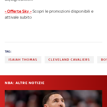
- Offerte Sky -
Scopri le promozioni disponibili e
attivale subito
TAG:
ISAIAH THOMAS
CLEVELAND CAVALIERS
BO
NBA: ALTRE NOTIZIE