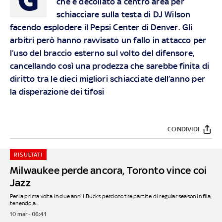
che è decollato a centro area per
schiacciare sulla testa di DJ Wilson
facendo esplodere il Pepsi Center di Denver. Gli
arbitri però hanno ravvisato un fallo in attacco per
l’uso del braccio esterno sul volto del difensore,
cancellando così una prodezza che sarebbe finita di
diritto tra le dieci migliori schiacciate dell’anno per
la disperazione dei tifosi
CONDIVIDI
RISULTATI
Milwaukee perde ancora, Toronto vince coi
Jazz
Per la prima volta in due anni i Bucks perdono tre partite di regular season in fila,
tenendo a...
10 mar - 06:41