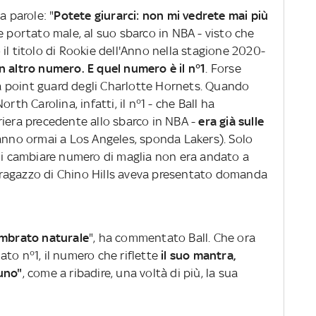
a parole: "
Potete giurarci: non mi vedrete mai più
e portato male, al suo sbarco in NBA - visto che
il titolo di Rookie dell'Anno nella stagione 2020-
un altro numero. E quel numero è il n°1
. Forse
 la point guard degli Charlotte Hornets. Quando
rth Carolina, infatti, il n°1 - che Ball ha
riera precedente allo sbarco in NBA -
era già sulle
 anno ormai a Los Angeles, sponda Lakers). Solo
 di cambiare numero di maglia non era andato a
l ragazzo di Chino Hills aveva presentato domanda
embrato naturale
", ha commentato Ball. Che ora
to n°1, il numero che riflette
il suo mantra,
uno"
, come a ribadire, una voltà di più, la sua