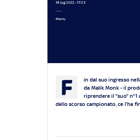
18 lug 2022 - 17:23
©Getty
F
in dal suo ingresso nel
da Malik Monk - il prodo
riprendere il "suo" n°1
dello scorso campionato, ce l'ha f