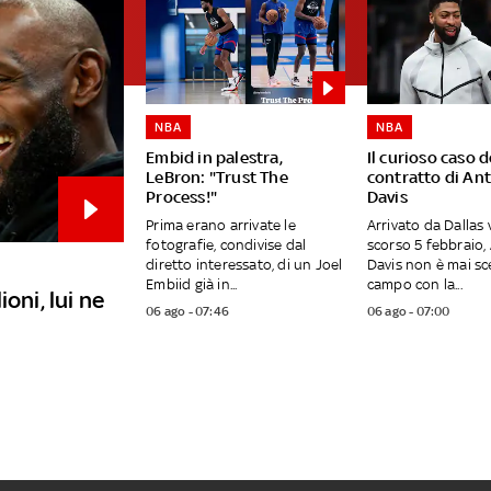
NBA
NBA
Embid in palestra,
Il curioso caso d
LeBron: "Trust The
contratto di An
Process!"
Davis
Prima erano arrivate le
Arrivato da Dallas 
fotografie, condivise dal
scorso 5 febbraio
diretto interessato, di un Joel
Davis non è mai sc
Embiid già in...
campo con la...
oni, lui ne
06 ago - 07:46
06 ago - 07:00