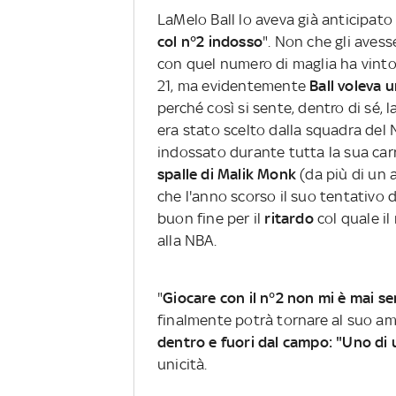
LaMelo Ball lo aveva già anticipato 
col n°2 indosso
". Non che gli avess
con quel numero di maglia ha vinto 
21, ma evidentemente
Ball voleva 
perché così si sente, dentro di sé,
era stato scelto dalla squadra del No
indossato durante tutta la sua car
spalle di Malik Monk
(da più di un
che l'anno scorso il suo tentativo
buon fine per il
ritardo
col quale i
alla NBA.
"
Giocare con il n°2 non mi è mai s
finalmente potrà tornare al suo ama
dentro e fuori dal campo: "Uno di 
unicità.