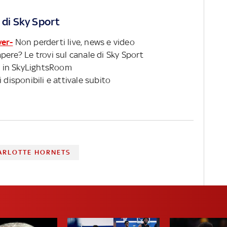
stagione 2022-23 CHI E' IL
NUOVO ALLENATORE DEGLI
 di Sky Sport
UTAH JAZZ
ver-
Non perderti live, news e video
pere? Le trovi sul canale di Sky Sport
 in SkyLightsRoom
 disponibili e attivale subito
ARLOTTE HORNETS