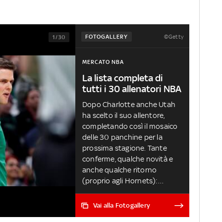
©Getty
FOTOGALLERY
1/30
MERCATO NBA
La lista completa di
tutti i 30 allenatori NBA
Dopo Charlotte anche Utah
ha scelto il suo allentore,
completando così il mosaico
delle 30 panchine per la
prossima stagione. Tante
conferme, qualche novità e
anche qualche ritorno
(proprio agli Hornets):
scopriamo i nomi dei 30
capo-allenatori chiamati a
Vai alla Fotogallery
guidare le squadre NBA nella