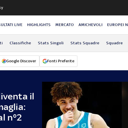
ky
SULTATI LIVE
HIGHLIGHTS
MERCATO
AMICHEVOLI
EUROPEI 
ti
Classifiche
Stats Singoli
Stats Squadre
Squadre
Google Discover
Fonti Preferite
iventa il
maglia:
al n°2