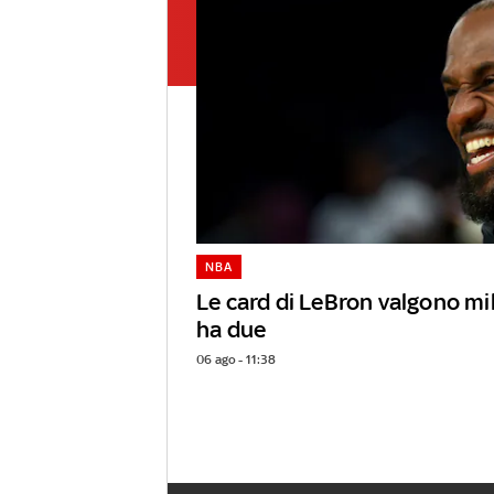
NBA
Le card di LeBron valgono mili
ha due
06 ago - 11:38