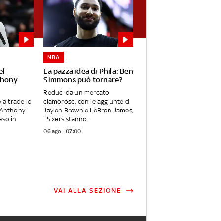
NBA
el
La pazza idea di Phila: Ben
thony
Simmons può tornare?
Reduci da un mercato
via trade lo
clamoroso, con le aggiunte di
, Anthony
Jaylen Brown e LeBron James,
eso in
i Sixers stanno...
06 ago - 07:00
VAI ALLA SEZIONE