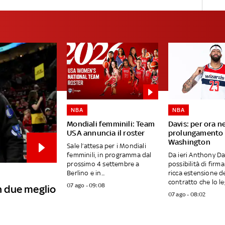
NBA
NBA
Mondiali femminili: Team
Davis: per ora n
USA annuncia il roster
prolungamento 
Washington
Sale l’attesa per i Mondiali
femminili, in programma dal
Da ieri Anthony Da
prossimo 4 settembre a
possibilità di firm
Berlino e in...
ricca estensione d
contratto che lo leg
07 ago - 09:08
in due meglio
07 ago - 08:02