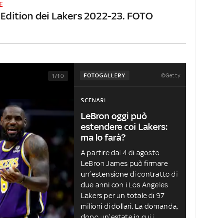
E
c Edition dei Lakers 2022-23. FOTO
©Getty
FOTOGALLERY
1/10
SCENARI
LeBron oggi può
estendere coi Lakers:
ma lo farà?
A partire dal 4 di agosto
LeBron James può firmare
un’estensione di contratto di
due anni con i Los Angeles
Lakers per un totale di 97
milioni di dollari. La domanda,
dopo un’estate in cui i