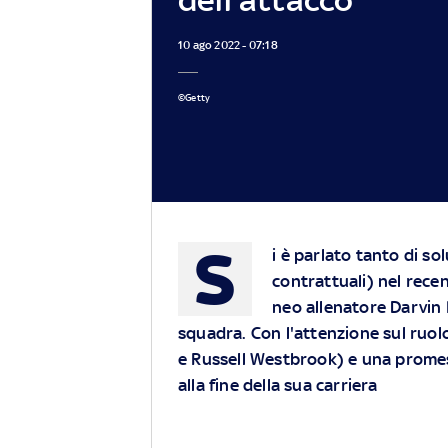
10 ago 2022 - 07:18
©Getty
S
i è parlato tanto di so
contrattuali) nel recen
neo allenatore Darvin 
squadra. Con l'attenzione sul ruolo
e Russell Westbrook) e una promess
alla fine della sua carriera