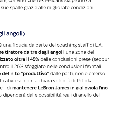
ers, convinti che l'ex Pelicans sia pronto a
ue spalle grazie alle migliorate condizioni
gli angoli)
 una fiducia da parte del coaching staff di L.A.
 tiratore da tre dagli angoli
, una zona del
izzato oltre il 45%
delle conclusioni prese (seppur
ontro il 26% sfoggiato nelle conclusioni frontali
 definito "produttivo"
dalle parti, non è emerso
ficativo se non la chiara volontà di Pelinka -
e - di
mantenere LeBron James in gialloviola fino
o dipenderà dalle possibilità reali di anello del