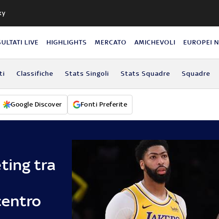
ky
SULTATI LIVE
HIGHLIGHTS
MERCATO
AMICHEVOLI
EUROPEI 
ti
Classifiche
Stats Singoli
Stats Squadre
Squadre
Google Discover
Fonti Preferite
ting tra
centro