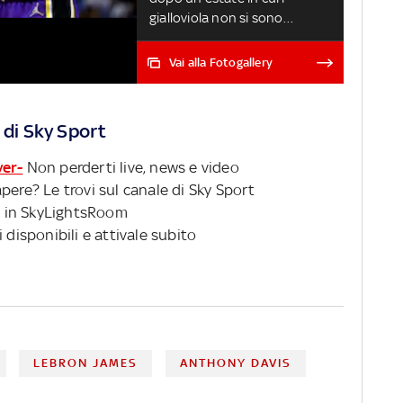
gialloviola non si sono
particolarmente mossi sul
mercato, è però se lo farà:
Vai alla Fotogallery
CBS Sports ha sviscerato
l’argomento da ogni angolo
possibile
 di Sky Sport
ver-
Non perderti live, news e video
pere? Le trovi sul canale di Sky Sport
 in SkyLightsRoom
 disponibili e attivale subito
LEBRON JAMES
ANTHONY DAVIS