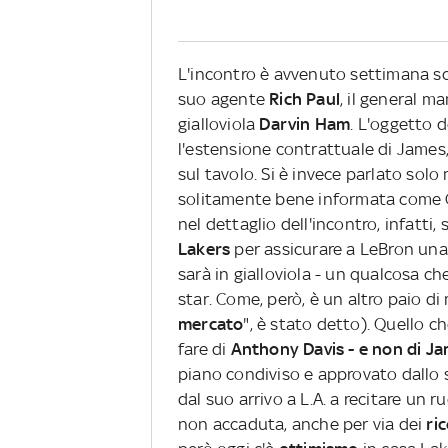
L'incontro è avvenuto settimana sc
suo agente
Rich Paul
, il general m
gialloviola
Darvin Ham
. L'oggetto 
l'estensione contrattuale di James,
sul tavolo. Si è invece parlato sol
solitamente bene informata come Ch
nel dettaglio dell'incontro, infatt
Lakers
per assicurare a LeBron u
sarà in gialloviola - un qualcosa c
star. Come, però, è un altro paio d
mercato
", è stato detto). Quello c
fare di
Anthony Davis - e non di Jam
piano condiviso e approvato dallo s
dal suo arrivo a L.A. a recitare un
non accaduta, anche per via dei
ri