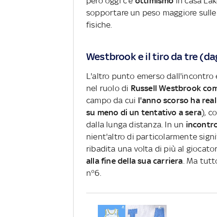
però oggi c'è
ottimismo
in casa Lak
sopportare un peso maggiore sulle s
fisiche.
Westbrook e il tiro da tre (da
L'altro punto emerso dall'incontro è
nel ruolo di
Russell Westbrook come
campo da cui
l'anno scorso ha real
su meno di un tentativo a sera
), c
dalla lunga distanza. In un
incontro
nient'altro di particolarmente signi
ribadita una volta di più al giocator
alla fine della sua carriera
. Ma tutt
n°6.