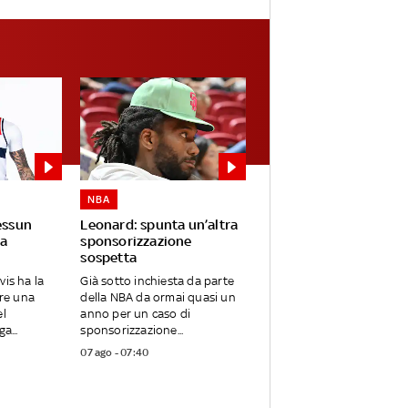
NBA
essun
Leonard: spunta un’altra
a
sponsorizzazione
sospetta
vis ha la
Già sotto inchiesta da parte
are una
della NBA da ormai quasi un
el
anno per un caso di
a...
sponsorizzazione...
07 ago - 07:40