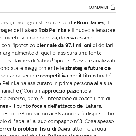
CONDIVIDI
orsa, i protagonisti sono stati
LeBron James
, il
anager dei Lakers
Rob Pelinka
e il nuovo allenatore
del meeting, in apparenza, doveva essere
 con l'ipotetico
biennale da 97.1 milioni
di dollari
o marginalmente di quello, assicura una fonte
ris Haynes di Yahoo! Sports. A essere analizzati
i, sono state maggiormente le
strategie future dei
na squadra sempre
competitiva per il titolo
finché
he Pelinka ha assicurato in prima persona alla sua
i maniche ("Con un
approccio paziente al
he è emerso, però, è l'intenzione di coach Ham di
es - il punto focale dell'attacco dei Lakers
,
tesso LeBron, vicino ai 38 anni e già disposto fin
 ruolo di "spalla" al suo compagno n°3. Cosa spesso
correnti problemi fisici di Davis
, attorno ai quali