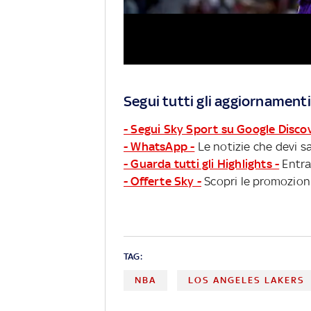
Segui tutti gli aggiornamenti
- Segui Sky Sport su Google Disco
- WhatsApp -
Le notizie che devi sa
- Guarda tutti gli Highlights -
Entra
- Offerte Sky -
Scopri le promozioni
TAG:
NBA
LOS ANGELES LAKERS