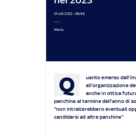
01 ott 2022 - 08:46
©Getty
Q
uanto emerso dall'in
all'organizzazione dei
anche in ottica futur
panchina al termine dell'anno di s
"non intralcerebbero eventuali o
candidarsi ad altre panchine"