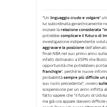
"Un
linguaggio crudo e volgare
" ut
lui subordinata gerarchicamente ne
iniziare la
relazione considerata "i
potrebbe
complicare il futuro di 
investigazione indipendente voluta d
aggravare la posizione
dell'allena
finali NBA nel suo primo anno sul
infatti dichiarato a ESPN che Bosto
opportunità che potrebbero porta
franchigie
", perché le nuove infor
probabilità
sempre più difficile un
suo ruolo precedente", ovvero
sull
sospensione per un anno inflitta al
fatto sapere che "il futuro di Udo
ma già ora appare davvero difficile