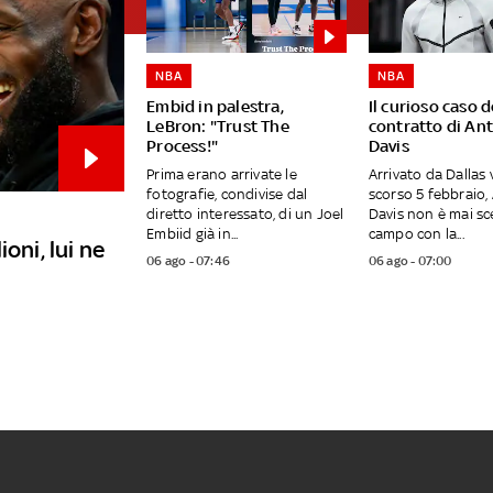
NBA
NBA
Embid in palestra,
Il curioso caso d
LeBron: "Trust The
contratto di An
Process!"
Davis
Prima erano arrivate le
Arrivato da Dallas 
fotografie, condivise dal
scorso 5 febbraio
diretto interessato, di un Joel
Davis non è mai sc
Embiid già in...
campo con la...
oni, lui ne
06 ago - 07:46
06 ago - 07:00