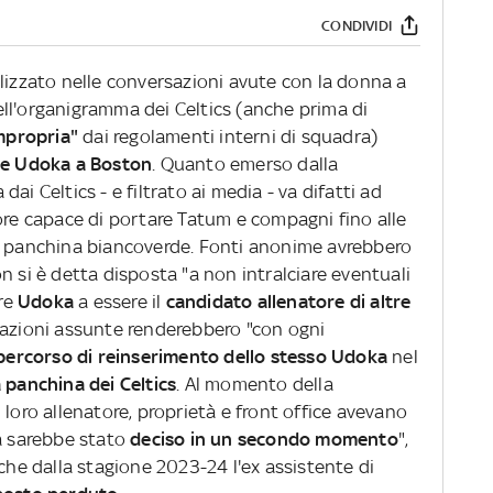
CONDIVIDI
ilizzato nelle conversazioni avute con la donna a
ll'organigramma dei Celtics (anche prima di
mpropria"
dai regolamenti interni di squadra)
Ime Udoka a Boston
. Quanto emerso dalla
ai Celtics - e filtrato ai media - va difatti ad
tore capace di portare Tatum e compagni fino alle
la panchina biancoverde. Fonti anonime avrebbero
n si è detta disposta "a non intralciare eventuali
re
Udoka
a essere il
candidato allenatore di altre
mazioni assunte renderebbero "con ogni
 percorso di reinserimento dello stesso Udoka
nel
a panchina dei Celtics
. Al momento della
 loro allenatore, proprietà e front office avevano
ka sarebbe stato
deciso in un secondo momento
",
 che dalla stagione 2023-24 l'ex assistente di