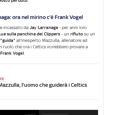
 posto perduto
.
naga: ora nel mirino c'è Frank Vogel
he incassato da
Jay Larranaga
- per anni loro
Lue sulla panchina dei Clippers
- un
rifiuto
su un
a
"guida"
all'inesperto Mazzulla, allenatore ad
n ruolo che ora i Celtics vorrebbero provare a
 Frank Vogel
.
HE
Mazzulla, l'uomo che guiderà i Celtics