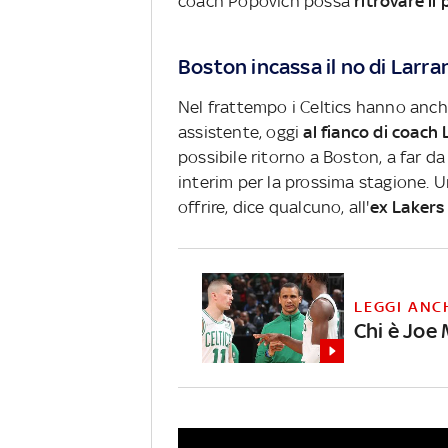
coach Popovich possa
ritrovare il
Boston incassa il no di Larra
Nel frattempo i Celtics hanno anc
assistente, oggi
al fianco di coach 
possibile ritorno a Boston, a far d
interim per la prossima stagione. U
offrire, dice qualcuno, all'
ex Lakers
LEGGI ANC
Chi è Joe 