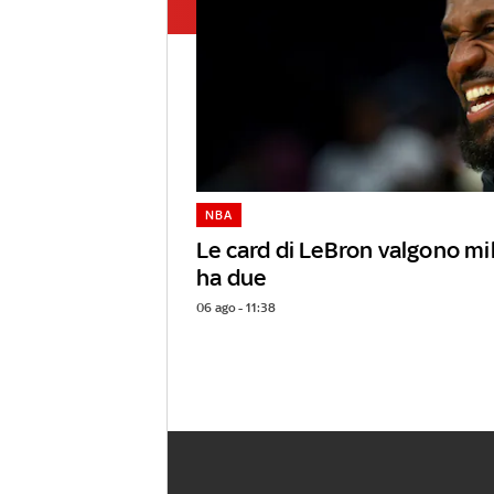
NBA
Le card di LeBron valgono mili
ha due
06 ago - 11:38