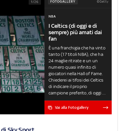
©Getty
FOTOGALLERY
1/26
NBA
I Celtics (di oggi e di
sempre) più amati dai
fan
È una franchigia che ha vinto
tanto (17 titoli NBA), che ha
24 maglie ritirate e un un
numero quasi infinito di
giocatori nella Hall of Fame.
Chiederei ai tifosi dei Celtics
di indicare il proprio
campione preferito, di oggi e
di sempre, non è facile, ma il
sito 'The Athletic' ha voluto
Vai alla Fotogallery
provarci e anche se le
risposte sicuramente
riflettono una certa
 di Sky Sport