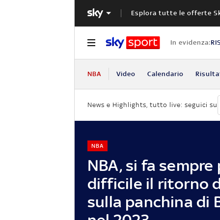
Esplora tutte le offerte S
In evidenza:
RI
NBA
Video
Calendario
Risulta
News e Highlights, tutto live: seguici su
NBA
NBA, si fa sempre 
difficile il ritorno
sulla panchina di
nel 2023