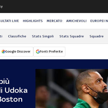
ky
SULTATI LIVE
HIGHLIGHTS
MERCATO
AMICHEVOLI
EUROPEI 
ti
Classifiche
Stats Singoli
Stats Squadre
Squadre
Google Discover
Fonti Preferite
più
 di Udoka
 Boston