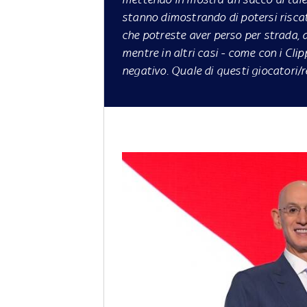
stanno dimostrando di potersi riscatt
che potreste aver perso per strada, d
mentre in altri casi - come con i Cli
negativo. Quale di questi giocatori/