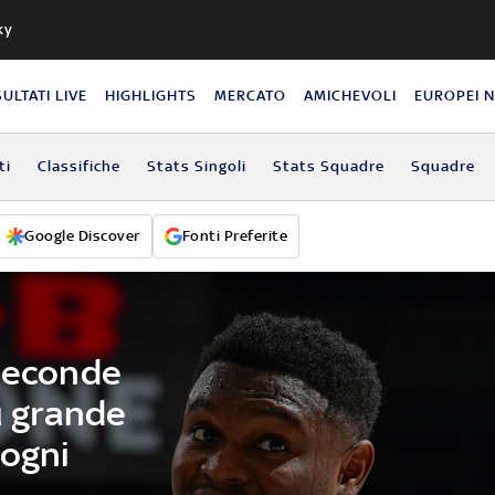
ky
SULTATI LIVE
HIGHLIGHTS
MERCATO
AMICHEVOLI
EUROPEI 
ti
Classifiche
Stats Singoli
Stats Squadre
Squadre
Google Discover
Fonti Preferite
 seconde
iù grande
 ogni