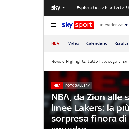
Esplora tutte le offerte S
In evidenza:
RI
NBA
Video
Calendario
Risulta
News e Highlights, tutto live: seguici su
NBA
FOTOGALLERY
NBA, da Zion alle
linee Lakers: la p
sorpresa finora di
squadra