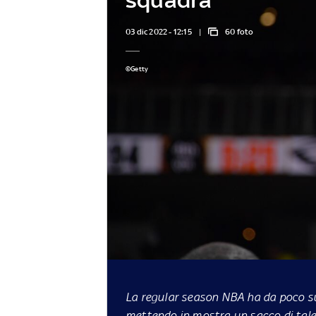
03 dic 2022 - 12:15
60 foto
©Getty
La regular season NBA ha da poco su
mettendo in mostra un sacco di talen