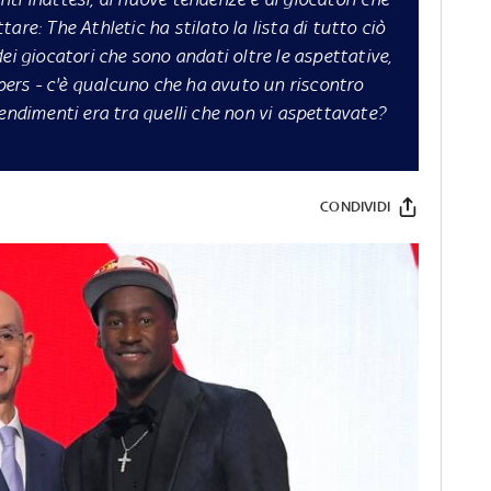
are: The Athletic ha stilato la lista di tutto ciò
ei giocatori che sono andati oltre le aspettative,
ppers - c'è qualcuno che ha avuto un riscontro
rendimenti era tra quelli che non vi aspettavate?
CONDIVIDI