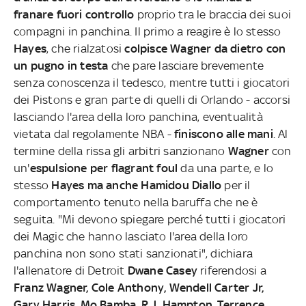
franare fuori controllo
proprio tra le braccia dei suoi
compagni in panchina. Il primo a reagire è lo stesso
Hayes
, che rialzatosi
colpisce Wagner da dietro con
un pugno in testa
che pare lasciare brevemente
senza conoscenza il tedesco, mentre tutti i giocatori
dei Pistons e gran parte di quelli di Orlando - accorsi
lasciando l'area della loro panchina, eventualità
vietata dal regolamente NBA -
finiscono alle mani
. Al
termine della rissa gli arbitri sanzionano
Wagner
con
un'
espulsione per flagrant foul
da una parte, e lo
stesso
Hayes ma anche Hamidou Diallo
per il
comportamento tenuto nella baruffa che ne è
seguita. "Mi devono spiegare perché tutti i giocatori
dei Magic che hanno lasciato l'area della loro
panchina non sono stati sanzionati", dichiara
l'allenatore di Detroit
Dwane Casey
riferendosi a
Franz Wagner, Cole Anthony, Wendell Carter Jr,
Gary Harris, Mo Bamba, R.J. Hampton, Terrence