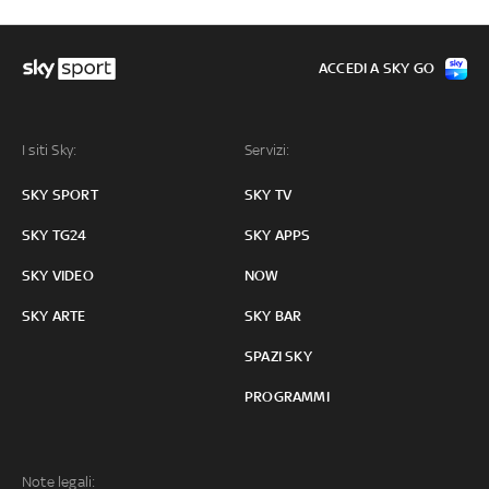
ACCEDI A SKY GO
I siti Sky:
Servizi:
SKY SPORT
SKY TV
SKY TG24
SKY APPS
SKY VIDEO
NOW
SKY ARTE
SKY BAR
SPAZI SKY
PROGRAMMI
Note legali: