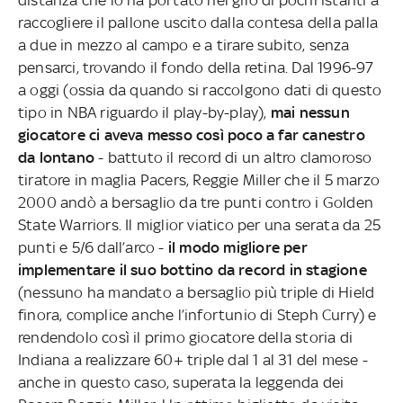
raccogliere il pallone uscito dalla contesa della palla
a due in mezzo al campo e a tirare subito, senza
pensarci, trovando il fondo della retina. Dal 1996-97
a oggi (ossia da quando si raccolgono dati di questo
tipo in NBA riguardo il play-by-play),
mai nessun
giocatore ci aveva messo così poco a far canestro
da lontano
- battuto il record di un altro clamoroso
tiratore in maglia Pacers, Reggie Miller che il 5 marzo
2000 andò a bersaglio da tre punti contro i Golden
State Warriors. Il miglior viatico per una serata da 25
punti e 5/6 dall’arco -
il modo migliore per
implementare il suo bottino da record in stagione
(nessuno ha mandato a bersaglio più triple di Hield
finora, complice anche l’infortunio di Steph Curry) e
rendendolo così il primo giocatore della storia di
Indiana a realizzare 60+ triple dal 1 al 31 del mese -
anche in questo caso, superata la leggenda dei