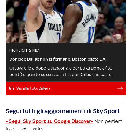
HIGHLIGHTS NBA
Doncic e Dallas non si fermano, Boston batte L.A.
Ottava tripla doppia stagionale per Luka Doncic (35
punti) e quinto successo in fila per Dallas che batte
anche Houston, Jayson Tatum e Jaylen Brown firmano
29 punti a testa nella vittoria in volata sui Clippers,
Vai alla Fotogallery
massimo in carriera da 17 assist per Ja Morant e
Memphis passa a Toronto. Indiana batte anche
Cleveland, New York perde ancora nonostante i 41 punti
Segui tutti gli aggiornamenti di Sky Sport
di Julius Randle, torna a sorridere Charlotte che si
sbarazza in casa di OKC
- Segui Sky Sport su Google Discover-
Non perderti
live, news e video