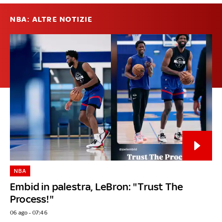
NBA: ALTRE NOTIZIE
NBA
Embid in palestra, LeBron: "Trust The
Process!"
06 ago - 07:46