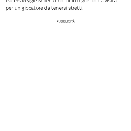
Pacers Reggie Miller. Un ottimo biglietto da visita
per un giocatore da tenersi stretti.
PUBBLICITÀ