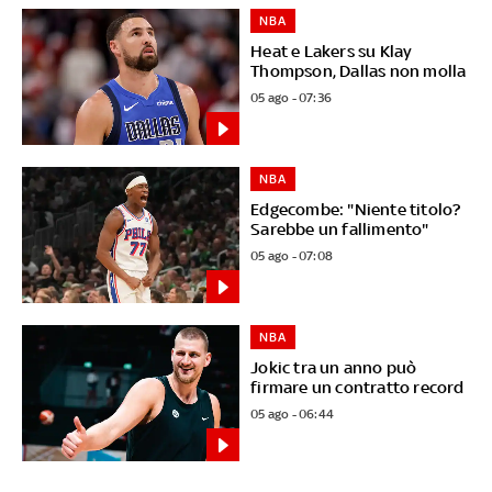
NBA
Heat e Lakers su Klay
Thompson, Dallas non molla
05 ago - 07:36
NBA
Edgecombe: "Niente titolo?
Sarebbe un fallimento"
05 ago - 07:08
NBA
Jokic tra un anno può
firmare un contratto record
05 ago - 06:44