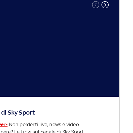
 di Sky Sport
ver-
Non perderti live, news e video
pere? Le trovi sul canale di Sky Sport