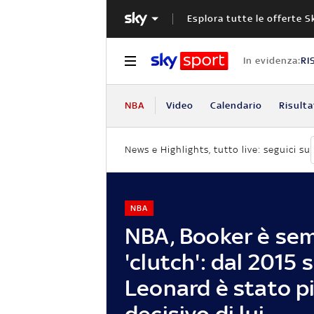
Esplora tutte le offerte S
In evidenza:
RI
NBA
Video
Calendario
Risulta
News e Highlights, tutto live: seguici su
NBA
NBA, Booker è se
'clutch': dal 2015 
Leonard è stato p
decisivo di lui