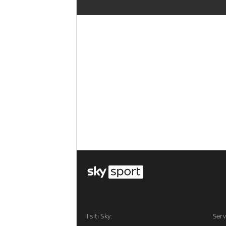
I siti Sky:
Serv