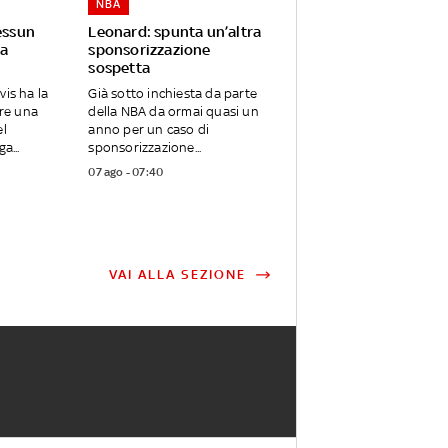
NBA
essun
Leonard: spunta un’altra
a
sponsorizzazione
sospetta
vis ha la
Già sotto inchiesta da parte
are una
della NBA da ormai quasi un
el
anno per un caso di
a...
sponsorizzazione...
07 ago - 07:40
VAI ALLA SEZIONE