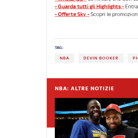
- Guarda tutti gli Highlights -
Entra
- Offerte Sky -
Scopri le promozioni
TAG:
NBA
DEVIN BOOKER
P
NBA: ALTRE NOTIZIE