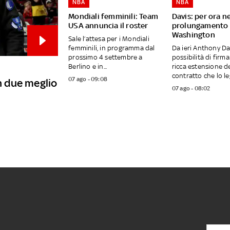
NBA
NBA
Mondiali femminili: Team
Davis: per ora n
USA annuncia il roster
prolungamento 
Washington
Sale l’attesa per i Mondiali
femminili, in programma dal
Da ieri Anthony Da
prossimo 4 settembre a
possibilità di firm
Berlino e in...
ricca estensione d
contratto che lo leg
07 ago - 09:08
in due meglio
07 ago - 08:02