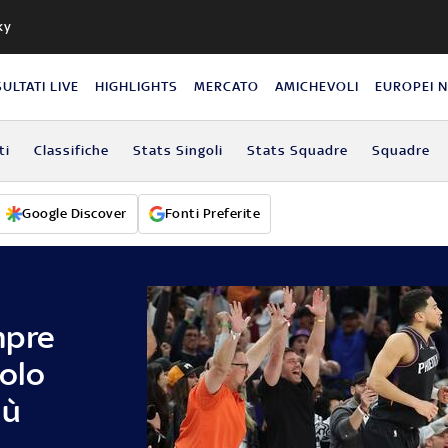
ky
SULTATI LIVE
HIGHLIGHTS
MERCATO
AMICHEVOLI
EUROPEI 
ti
Classifiche
Stats Singoli
Stats Squadre
Squadre
Google Discover
Fonti Preferite
mpre
solo
iù