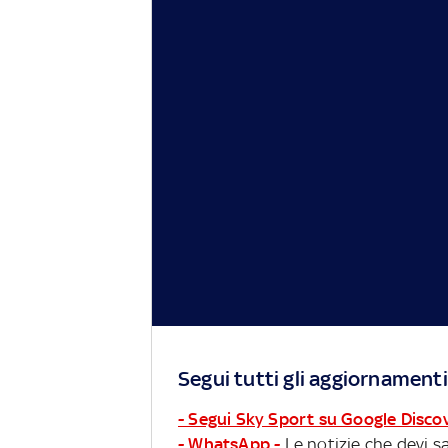
Segui tutti gli aggiornamenti
- Segui Sky Sport su Google Disco
- WhatsApp -
Le notizie che devi sa