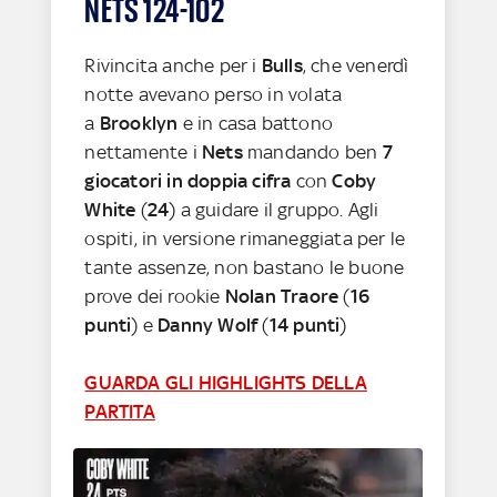
NETS 124-102
Rivincita anche per i
Bulls
, che venerdì
notte avevano perso in volata
a
Brooklyn
e in casa battono
nettamente i
Nets
mandando ben
7
giocatori in doppia cifra
con
Coby
White
(
24
) a guidare il gruppo. Agli
ospiti, in versione rimaneggiata per le
tante assenze, non bastano le buone
prove dei rookie
Nolan Traore
(
16
punti
) e
Danny Wolf
(
14 punti
)
GUARDA GLI HIGHLIGHTS DELLA
PARTITA