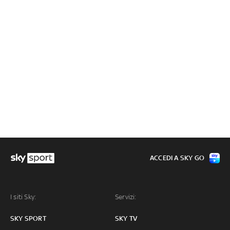
ACCEDI A SKY GO
I siti Sky:
Servizi:
SKY SPORT
SKY TV