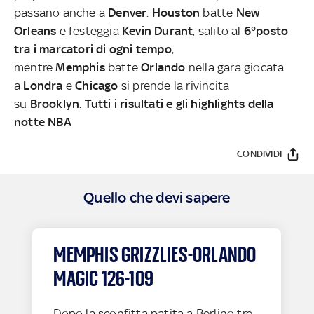
passano anche a
Denver
.
Houston
batte
New
Orleans
e festeggia
Kevin Durant
, salito al
6°posto
tra i marcatori di ogni tempo
,
mentre
Memphis
batte
Orlando
nella gara giocata
a
Londra
e
Chicago
si prende la rivincita
su
Brooklyn
.
Tutti i risultati e gli highlights della
notte NBA
CONDIVIDI
Quello che devi sapere
MEMPHIS GRIZZLIES-ORLANDO
MAGIC 126-109
Dopo la sconfitta patita a Berlino tre