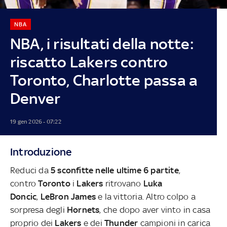
NBA
NBA, i risultati della notte:
riscatto Lakers contro
Toronto, Charlotte passa a
Denver
19 gen 2026 - 07:22
Introduzione
Reduci da
5 sconfitte nelle ultime 6 partite
,
contro
Toronto
i
Lakers
ritrovano
Luka
Doncic
,
LeBron James
e la vittoria. Altro colpo a
sorpresa degli
Hornets
, che dopo aver vinto in casa
proprio dei
Lakers
e dei
Thunder
campioni in carica