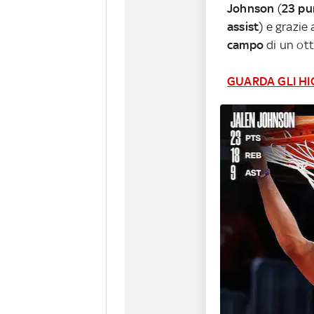
Johnson
(
23 pun
assist
) e grazie 
campo
di un ot
GUARDA GLI HI