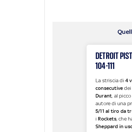
Quell
DETROIT PI
104-111
La striscia di
4 v
consecutive
de
Durant
, al picc
autore di una p
5/11 al tiro da t
i
Rockets
, che 
Sheppard in usc