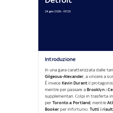
24 gen 2026 - 07:25
Introduzione
In una gara caratterizzata dalle ta
Gilgeous-Alexander
, a vincere a so
È invece
Kevin Durant
il protagonis
mentre per passare a
Brooklyn
i
Ce
supplementari. Colpi in trasferta 
per
Toronto a Portland
, mentre
At
Booker
per infortunio.
Tutti i risu