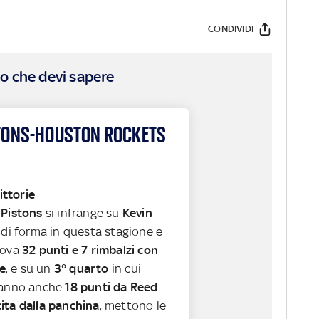
CONDIVIDI
o che devi sapere
STONS-HOUSTON ROCKETS
ittorie
i
Pistons
si infrange su
Kevin
o di forma in questa stagione e
rova
32 punti e 7 rimbalzi con
re
, e su un
3° quarto
in cui
hanno anche
18 punti da Reed
ita dalla panchina
, mettono le