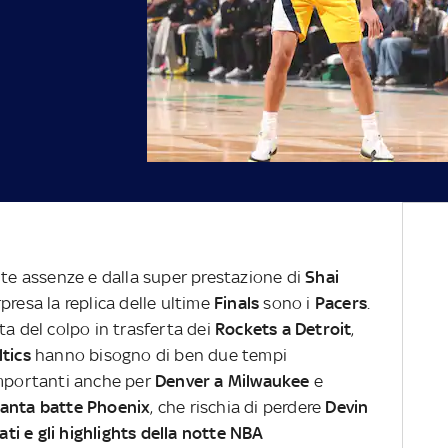
nte assenze e dalla super prestazione di
Shai
rpresa la replica delle ultime
Finals
sono i
Pacers
.
ta del colpo in trasferta dei
Rockets a Detroit
,
ltics
hanno bisogno di ben due tempi
importanti anche per
Denver a Milwaukee
e
lanta batte Phoenix
, che rischia di perdere
Devin
ltati e gli highlights della notte NBA