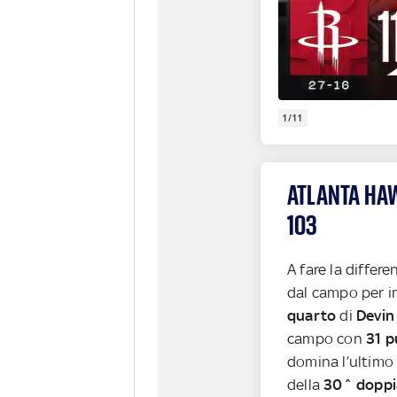
1/11
ATLANTA HAW
103
A fare la differe
dal campo per i
quarto
di
Devin
campo con
31 p
domina l’ultimo 
della
30^ doppia