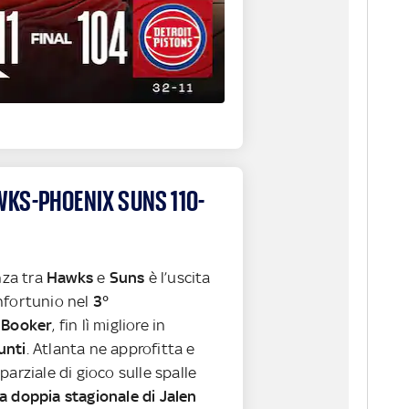
KS-PHOENIX SUNS 110-
nza tra
Hawks
e
Suns
è l’uscita
nfortunio nel
3°
 Booker
, fin lì migliore in
unti
. Atlanta ne approfitta e
parziale di gioco sulle spalle
 doppia stagionale di Jalen