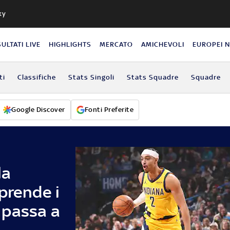
ky
SULTATI LIVE
HIGHLIGHTS
MERCATO
AMICHEVOLI
EUROPEI 
ti
Classifiche
Stats Singoli
Stats Squadre
Squadre
Google Discover
Fonti Preferite
la
prende i
 passa a