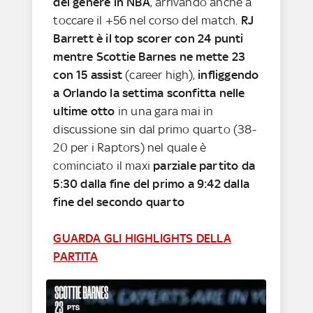
del genere in NBA
, arrivando anche a
toccare il +56 nel corso del match.
RJ
Barrett è il top scorer con 24 punti
mentre Scottie Barnes ne mette 23
con 15 assist
(career high),
infliggendo
a Orlando la settima sconfitta
nelle
ultime otto
in una gara mai in
discussione sin dal primo quarto (38-
20 per i Raptors) nel quale è
cominciato il maxi
parziale partito da
5:30 dalla fine del primo a 9:42 dalla
fine del secondo quarto
GUARDA GLI HIGHLIGHTS DELLA
PARTITA