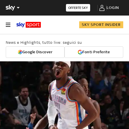
LOGIN
OFFERTE SKY
SKY SPORT INSIDER
News e Highlights, tutto live: seguici su
Google Discover
Fonti Preferite