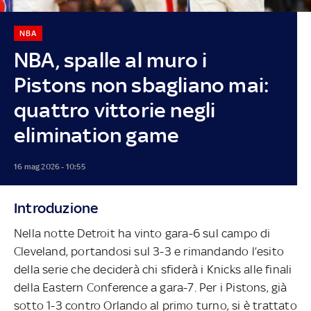
NBA
NBA, spalle al muro i
Pistons non sbagliano mai:
quattro vittorie negli
elimination game
16 mag 2026 - 10:55
Introduzione
Nella notte Detroit ha vinto gara-6 sul campo di
Cleveland, portandosi sul 3-3 e rimandando l’esito
della serie che deciderà chi sfiderà i Knicks alle finali
della Eastern Conference a gara-7. Per i Pistons, già
sotto 1-3 contro Orlando al primo turno, si è trattato