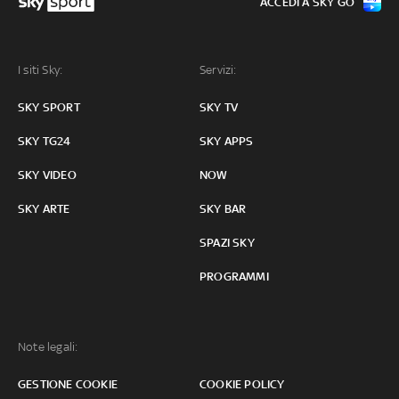
ACCEDI A SKY GO
I siti Sky:
Servizi:
SKY SPORT
SKY TV
SKY TG24
SKY APPS
SKY VIDEO
NOW
SKY ARTE
SKY BAR
SPAZI SKY
PROGRAMMI
Note legali:
GESTIONE COOKIE
COOKIE POLICY