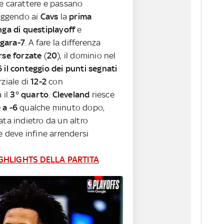
de carattere e passano
fliggendo ai
Cavs
la
prima
nga di questiplayoff
e
gara-7
. A fare la differenza
rse forzate
(
20
), il dominio nel
 il conteggio dei punti segnati
rziale di
12-2
con
a il
3° quarto
.
Cleveland
riesce
 a -6
qualche minuto dopo,
ata indietro da un altro
 deve infine arrendersi
GHLIGHTS DELLA PARTITA