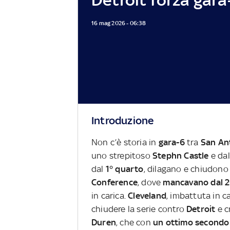
16 mag 2026 - 06:38
Introduzione
Non c’è storia in
gara-6
tra
San An
uno strepitoso
Stephn Castle
e dal
dal
1° quarto
, dilagano e chiudono 
Conference
, dove
mancavano dal 
in carica.
Cleveland
, imbattuta in ca
chiudere la serie contro
Detroit
e c
Duren
, che con
un ottimo second