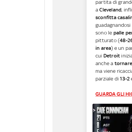
partita di gran
a
Cleveland
, in
sconfitta casali
guadagnandosi
sono le
palle pe
pitturato (
48-26
in area
) e un pa
cui
Detroit
inizi
anche a
tornare
ma viene ricacci
parziale di
13-2
e
GUARDA GLI HI