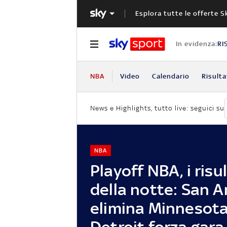
Esplora tutte le offerte S
In evidenza:
RI
NBA
Video
Calendario
Risulta
News e Highlights, tutto live: seguici su
NBA
Playoff NBA, i risu
della notte: San 
elimina Minnesota
Detroit forza gara