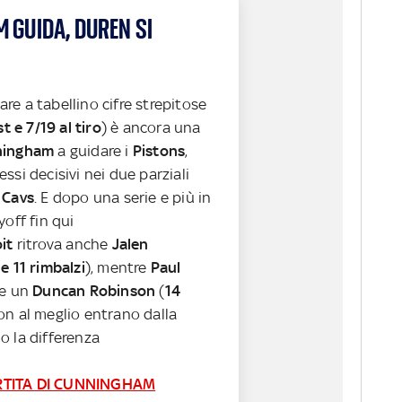
 GUIDA, DUREN SI
e a tabellino cifre strepitose
st e 7/19 al tiro
) è ancora una
ningham
a guidare i
Pistons
,
ssi decisivi nei due parziali
i
Cavs
. E dopo una serie e più in
yoff fin qui
oit
ritrova anche
Jalen
 e 11 rimbalzi
), mentre
Paul
 e un
Duncan Robinson
(
14
on al meglio entrano dalla
o la differenza
RTITA DI CUNNINGHAM