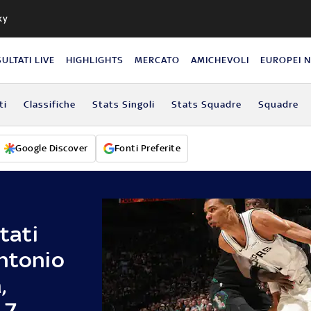
ky
SULTATI LIVE
HIGHLIGHTS
MERCATO
AMICHEVOLI
EUROPEI 
ti
Classifiche
Stats Singoli
Stats Squadre
Squadre
Google Discover
Fonti Preferite
ltati
Antonio
,
-7