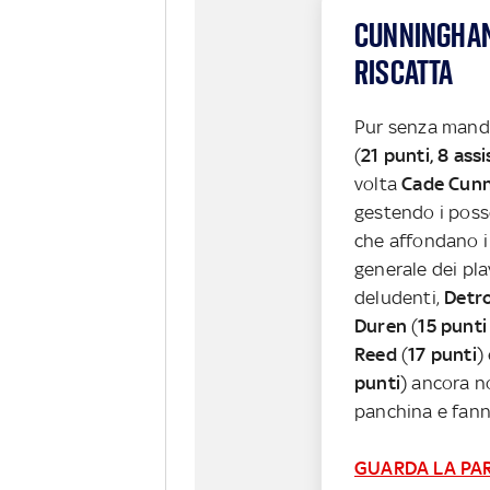
CUNNINGHAM
RISCATTA
Pur senza mandar
(
21 punti, 8 assi
volta
Cade Cun
gestendo i posse
che affondano 
generale dei pla
deludenti,
Detr
Duren
(
15 punti
Reed
(
17 punti
)
punti
) ancora n
panchina e fann
GUARDA LA PA