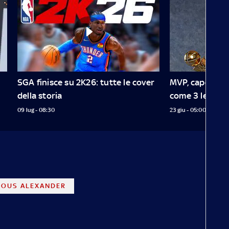
SGA finisce su 2K26: tutte le cover 
MVP, capocanno
della storia
come 3 leggen
09 lug - 08:30
23 giu - 05:00
EOUS ALEXANDER