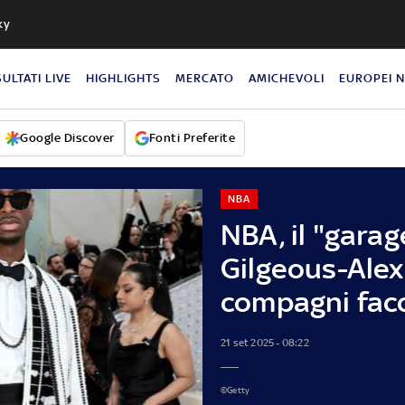
ky
SULTATI LIVE
HIGHLIGHTS
MERCATO
AMICHEVOLI
EUROPEI 
Google Discover
Fonti Preferite
NBA
NBA, il "garag
Gilgeous-Alex
compagni fac
21 set 2025 - 08:22
©Getty