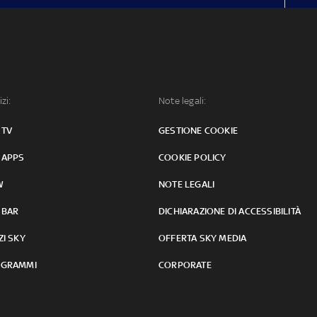
izi:
Note legali:
 TV
GESTIONE COOKIE
 APPS
COOKIE POLICY
W
NOTE LEGALI
 BAR
DICHIARAZIONE DI ACCESSIBILITÀ
ZI SKY
OFFERTA SKY MEDIA
GRAMMI
CORPORATE