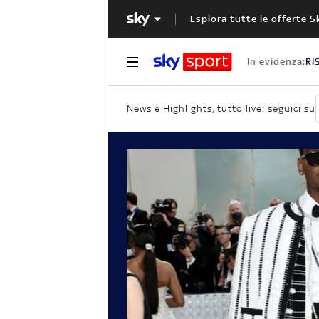
Esplora tutte le offerte S
In evidenza:
RI
News e Highlights, tutto live: seguici su