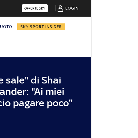
LOGIN
OFFERTE SKY
NUOTO
SKY SPORT INSIDER
e sale" di Shai
ander: "Ai miei
cio pagare poco"