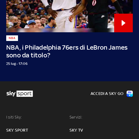
NBA
NBA, i Philadelphia 76ers di LeBron James
sono da titolo?
25 lug - 17:06
ACCEDI A SKY GO
I siti Sky:
Servizi:
SKY SPORT
SKY TV