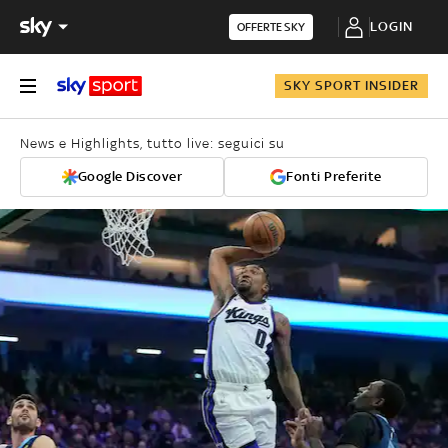
LOGIN
OFFERTE SKY
SKY SPORT INSIDER
News e Highlights, tutto live: seguici su
Google Discover
Fonti Preferite