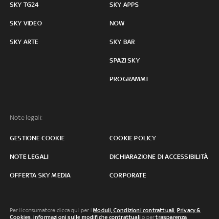
SKY TG24
SKY APPS
SKY VIDEO
NOW
SKY ARTE
SKY BAR
SPAZI SKY
PROGRAMMI
Note legali:
GESTIONE COOKIE
COOKIE POLICY
NOTE LEGALI
DICHIARAZIONE DI ACCESSIBILITÀ
OFFERTA SKY MEDIA
CORPORATE
Per il consumatore clicca qui per i
Moduli, Condizioni contrattuali
,
Privacy &
Cookies
,
informazioni sulle modifiche contrattuali
o per
trasparenza