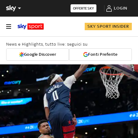
LOGIN
OFFERTE SKY
SKY SPORT INSIDER
News e Highlights, tutto live: seguici su
Google Discover
Fonti Preferite