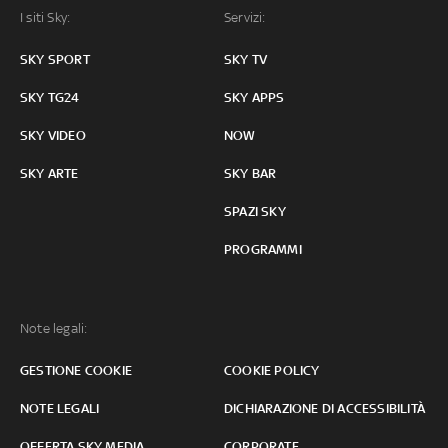
I siti Sky:
Servizi:
SKY SPORT
SKY TV
SKY TG24
SKY APPS
SKY VIDEO
NOW
SKY ARTE
SKY BAR
SPAZI SKY
PROGRAMMI
Note legali:
GESTIONE COOKIE
COOKIE POLICY
NOTE LEGALI
DICHIARAZIONE DI ACCESSIBILITÀ
OFFERTA SKY MEDIA
CORPORATE