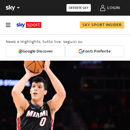
LOGIN
OFFERTE SKY
SKY SPORT INSIDER
News e Highlights, tutto live: seguici su
Google Discover
Fonti Preferite