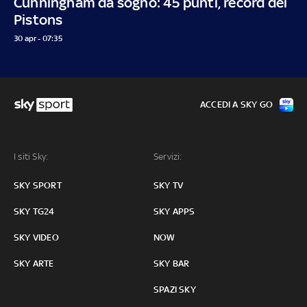
Cunningham da sogno: 45 punti, record dei
Pistons
30 apr - 07:35
ACCEDI A SKY GO
I siti Sky:
Servizi:
SKY SPORT
SKY TV
SKY TG24
SKY APPS
SKY VIDEO
NOW
SKY ARTE
SKY BAR
SPAZI SKY