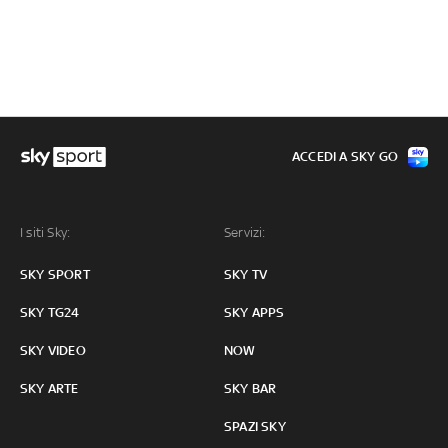
ACCEDI A SKY GO
I siti Sky:
Servizi:
SKY SPORT
SKY TV
SKY TG24
SKY APPS
SKY VIDEO
NOW
SKY ARTE
SKY BAR
SPAZI SKY