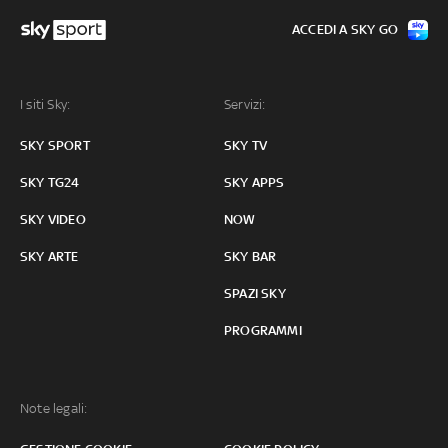
ACCEDI A SKY GO
I siti Sky:
Servizi:
SKY SPORT
SKY TV
SKY TG24
SKY APPS
SKY VIDEO
NOW
SKY ARTE
SKY BAR
SPAZI SKY
PROGRAMMI
Note legali: