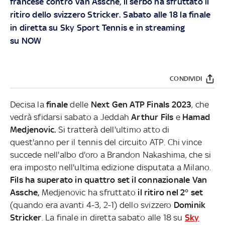
francese contro Van Assche, il serbo ha sfruttato il
ritiro dello svizzero Stricker. Sabato alle 18 la finale
in diretta su
Sky Sport Tennis
e in streaming
su
NOW
CONDIVIDI
Decisa la
finale
delle
Next Gen ATP Finals 2023
, che
vedrà sfidarsi sabato a Jeddah
Arthur Fils
e
Hamad
Medjenovic.
Si tratterà dell'ultimo atto di
quest'anno per il tennis del circuito ATP. Chi vince
succede nell'albo d'oro a Brandon Nakashima, che si
era imposto nell'ultima edizione disputata a Milano.
Fils ha superato in quattro set il connazionale Van
Assche,
Medjenovic ha sfruttato
il ritiro nel 2° set
(quando era avanti 4-3, 2-1) dello svizzero
Dominik
Stricker
. La finale in diretta sabato alle 18 su
Sky