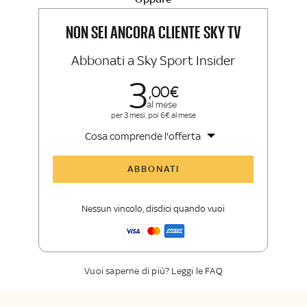
La newsletter esclusiva di Sky Sport
Insider e Sky TG24 Insider
NON SEI ANCORA CLIENTE SKY TV
Abbonati a Sky Sport Insider
3
00
al mese
per 3 mesi, poi 6€ al mese
Cosa comprende l'offerta
Tutti gli articoli di Sky Sport Insider
ABBONATI
Opinioni, retroscena e storie
raccontate dalle grandi firme di Sky
Nessun vincolo, disdici quando vuoi
Sport
La newsletter esclusiva di Sky Sport
Insider
Vuoi saperne di più? Leggi le FAQ