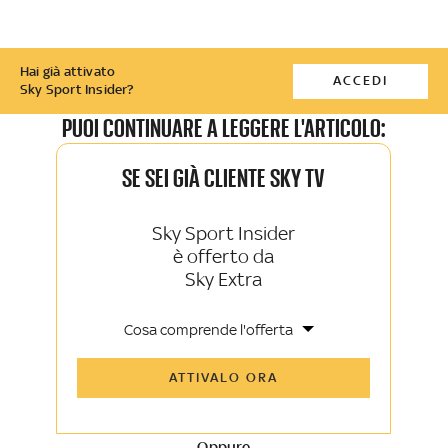
Hai già attivato
ACCEDI
Sky Sport Insider?
PUOI CONTINUARE A LEGGERE L'ARTICOLO:
SE SEI GIÀ CLIENTE SKY TV
Sky Sport Insider
è offerto da
Sky Extra
Cosa comprende l'offerta
Tutti gli articoli di Sky Sport Insider e
ATTIVALO ORA
Sky TG24 Insider
Opinioni, retroscena e storie
raccontate dalle grandi firme di Sky
Sport e Sky TG24
Oppure