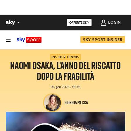
LOGIN
OFFERTE SKY
SKY SPORT INSIDER
INSIDER TENNIS
NAOMI OSAKA, L'ANNO DEL RISCATTO
DOPO LA FRAGILITÀ
06 gen 2025 - 16:36
GIORGIA MECCA