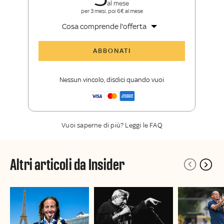
al mese
per 3 mesi, poi 6€ al mese
Cosa comprende l'offerta
Tutti gli articoli di Sky Sport Insider
ABBONATI
Opinioni, retroscena e storie
raccontate dalle grandi firme di Sky
Nessun vincolo, disdici quando vuoi
Sport
La newsletter esclusiva di Sky Sport
Insider
Vuoi saperne di più? Leggi le FAQ
Altri articoli da Insider