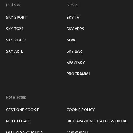
I siti Sky:
Servizi:
SKY SPORT
SKY TV
SKY TG24
SKY APPS
SKY VIDEO
NOW
SKY ARTE
SKY BAR
SPAZI SKY
PROGRAMMI
Note legali:
GESTIONE COOKIE
COOKIE POLICY
NOTE LEGALI
DICHIARAZIONE DI ACCESSIBILITÀ
OFFERTA SKY MEDIA
CORPORATE