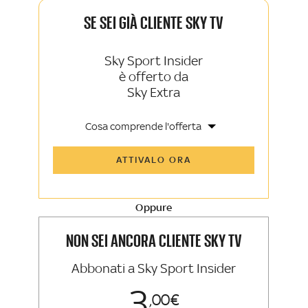
SE SEI GIÀ CLIENTE SKY TV
Sky Sport Insider
è offerto da
Sky Extra
Cosa comprende l'offerta
Tutti gli articoli di Sky Sport Insider e
ATTIVALO ORA
Sky TG24 Insider
Opinioni, retroscena e storie
raccontate dalle grandi firme di Sky
Sport e Sky TG24
Oppure
La newsletter esclusiva di Sky Sport
Insider e Sky TG24 Insider
NON SEI ANCORA CLIENTE SKY TV
Abbonati a Sky Sport Insider
3
00