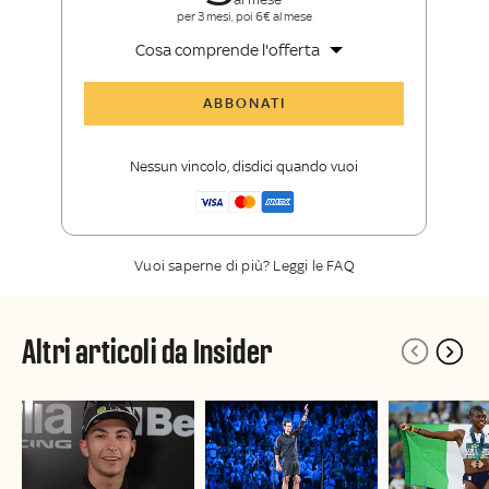
per 3 mesi, poi 6€ al mese
Cosa comprende l'offerta
Tutti gli articoli di Sky Sport Insider
ABBONATI
Opinioni, retroscena e storie
raccontate dalle grandi firme di Sky
Nessun vincolo, disdici quando vuoi
Sport
La newsletter esclusiva di Sky Sport
Insider
Vuoi saperne di più? Leggi le FAQ
Altri articoli da Insider