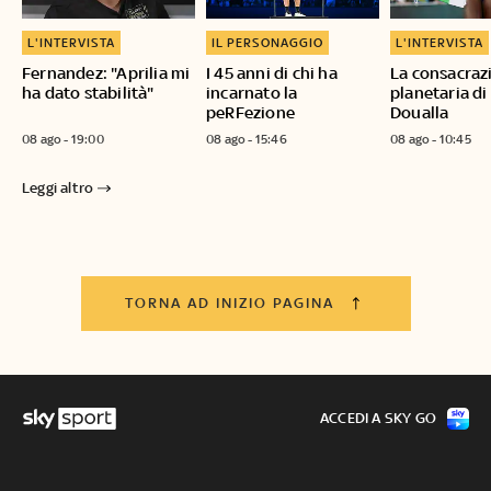
L'INTERVISTA
IL PERSONAGGIO
L'INTERVISTA
Fernandez: "Aprilia mi
I 45 anni di chi ha
La consacraz
ha dato stabilità"
incarnato la
planetaria di
peRFezione
Doualla
08 ago - 19:00
08 ago - 15:46
08 ago - 10:45
Leggi altro
TORNA AD INIZIO PAGINA
ACCEDI A SKY GO