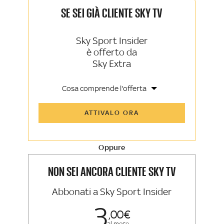
SE SEI GIÀ CLIENTE SKY TV
Sky Sport Insider
è offerto da
Sky Extra
Cosa comprende l'offerta
Tutti gli articoli di Sky Sport Insider e
ATTIVALO ORA
Sky TG24 Insider
Opinioni, retroscena e storie
raccontate dalle grandi firme di Sky
Sport e Sky TG24
Oppure
La newsletter esclusiva di Sky Sport
Insider e Sky TG24 Insider
NON SEI ANCORA CLIENTE SKY TV
Abbonati a Sky Sport Insider
3
00
al mese