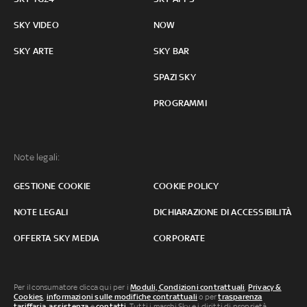
SKY VIDEO
NOW
SKY ARTE
SKY BAR
SPAZI SKY
PROGRAMMI
Note legali:
GESTIONE COOKIE
COOKIE POLICY
NOTE LEGALI
DICHIARAZIONE DI ACCESSIBILITÀ
OFFERTA SKY MEDIA
CORPORATE
Per il consumatore clicca qui per i
Moduli, Condizioni contrattuali
,
Privacy &
Cookies
,
informazioni sulle modifiche contrattuali
o per
trasparenza
tariffaria
,
assistenza
e
contatti
. Tutti i marchi Sky e i diritti di proprietà