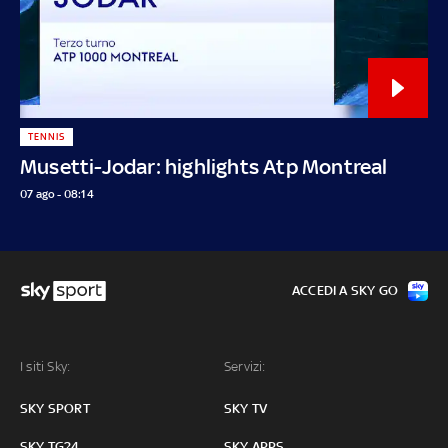
TENNIS
Musetti-Jodar: highlights Atp Montreal
07 ago - 08:14
ACCEDI A SKY GO
I siti Sky:
Servizi:
SKY SPORT
SKY TV
SKY TG24
SKY APPS