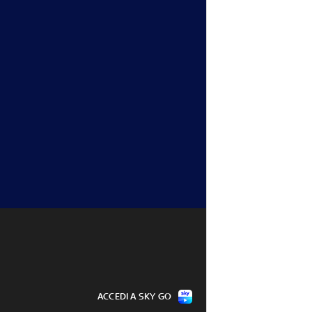
Fonseca batte 
Musetti-Mejia: highlights Atp 
3° turno
Montreal 
05 ago - 19:59
ACCEDI A SKY GO