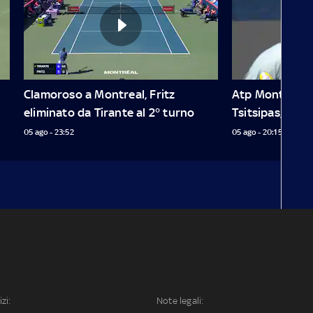
Clamoroso a Montreal, Fritz 
Atp Montreal: 
eliminato da Tirante al 2° turno
Tsitsipas, è al 
05 ago - 23:52
05 ago - 20:15
izi:
Note legali: