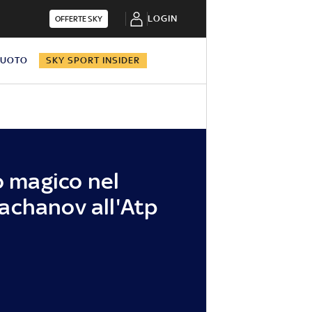
LOGIN
OFFERTE SKY
NUOTO
SKY SPORT INSIDER
o magico nel
achanov all'Atp