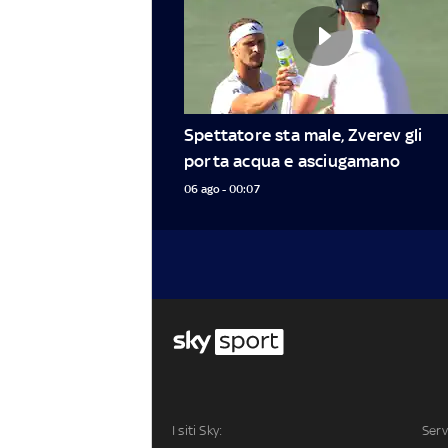
Spettatore sta male, Zverev gli 
porta acqua e asciugamano
06 ago - 00:07
I siti Sky:
Serv