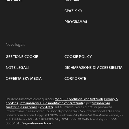
SPAZI SKY
PROGRAMMI
Note legali:
GESTIONE COOKIE
COOKIE POLICY
NOTE LEGALI
DICHIARAZIONE DI ACCESSIBILITÀ
OFFERTA SKY MEDIA
CORPORATE
Per il consumatore clicca qui per i
Moduli, Condizioni contrattuali
,
Privacy &
Cookies
,
informazioni sulle modifiche contrattuali
o per
trasparenza
tariffaria
,
assistenza
e
contatti
. Tutti i marchi Sky e i diritti di proprietà
intellettuale in essi contenuti, sono di proprietà di Sky international AG e sono
utilizzati su licenza. Copyright 2026 Sky Italia - Sky Italia Srl Via Monte Penice, 7 -
20138 Milano P.IVA 04619241005. SkyTG24: ISSN 3035-1537 e SkySport: ISSN
3035-1545.
Segnalazione Abusi