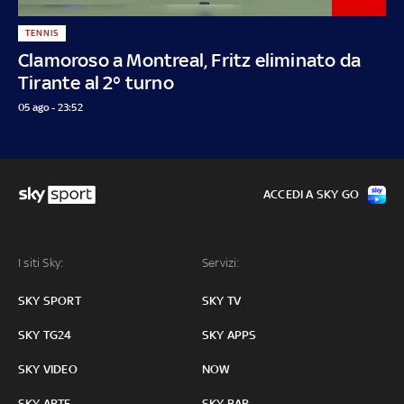
TENNIS
Clamoroso a Montreal, Fritz eliminato da
Tirante al 2° turno
05 ago - 23:52
ACCEDI A SKY GO
I siti Sky:
Servizi:
SKY SPORT
SKY TV
SKY TG24
SKY APPS
SKY VIDEO
NOW
SKY ARTE
SKY BAR