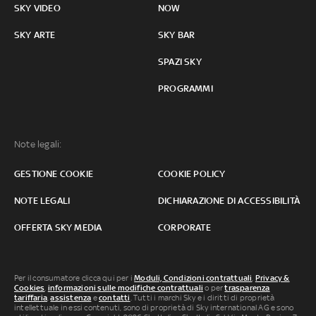
SKY VIDEO
NOW
SKY ARTE
SKY BAR
SPAZI SKY
PROGRAMMI
Note legali:
GESTIONE COOKIE
COOKIE POLICY
NOTE LEGALI
DICHIARAZIONE DI ACCESSIBILITÀ
OFFERTA SKY MEDIA
CORPORATE
Per il consumatore clicca qui per i
Moduli, Condizioni contrattuali
,
Privacy &
Cookies
,
informazioni sulle modifiche contrattuali
o per
trasparenza
tariffaria
,
assistenza
e
contatti
. Tutti i marchi Sky e i diritti di proprietà
intellettuale in essi contenuti, sono di proprietà di Sky international AG e sono