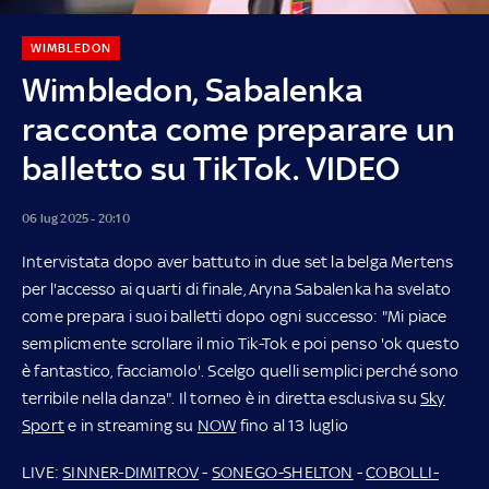
WIMBLEDON
Wimbledon, Sabalenka
racconta come preparare un
balletto su TikTok. VIDEO
06 lug 2025 - 20:10
Intervistata dopo aver battuto in due set la belga Mertens
per l'accesso ai quarti di finale, Aryna Sabalenka ha svelato
come prepara i suoi balletti dopo ogni successo: "Mi piace
semplicmente scrollare il mio Tik-Tok e poi penso 'ok questo
è fantastico, facciamolo'. Scelgo quelli semplici perché sono
terribile nella danza". Il torneo è in diretta esclusiva su
Sky
Sport
e in streaming su
NOW
fino al 13 luglio
LIVE:
SINNER-DIMITROV
-
SONEGO-SHELTON
-
COBOLLI-