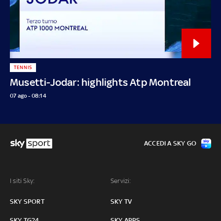
TENNIS
Musetti-Jodar: highlights Atp Montreal
07 ago - 08:14
ACCEDI A SKY GO
I siti Sky:
Servizi:
SKY SPORT
SKY TV
SKY TG24
SKY APPS