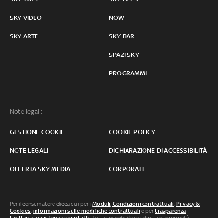
SKY VIDEO
NOW
SKY ARTE
SKY BAR
SPAZI SKY
PROGRAMMI
Note legali:
GESTIONE COOKIE
COOKIE POLICY
NOTE LEGALI
DICHIARAZIONE DI ACCESSIBILITÀ
OFFERTA SKY MEDIA
CORPORATE
Per il consumatore clicca qui per i
Moduli, Condizioni contrattuali
,
Privacy &
Cookies
,
informazioni sulle modifiche contrattuali
o per
trasparenza
tariffaria
,
assistenza
e
contatti
. Tutti i marchi Sky e i diritti di proprietà