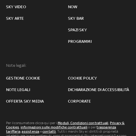
SKY VIDEO
NOW
SKY ARTE
SKY BAR
SPAZI SKY
PROGRAMMI
Note legali:
GESTIONE COOKIE
COOKIE POLICY
NOTE LEGALI
DICHIARAZIONE DI ACCESSIBILITÀ
OFFERTA SKY MEDIA
CORPORATE
Per il consumatore clicca qui per i
Moduli, Condizioni contrattuali
,
Privacy &
Cookies
,
informazioni sulle modifiche contrattuali
o per
trasparenza
tariffaria
,
assistenza
e
contatti
. Tutti i marchi Sky e i diritti di proprietà
intellettuale in essi contenuti, sono di proprietà di Sky international AG e sono