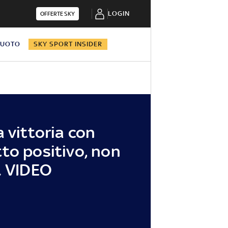
LOGIN
OFFERTE SKY
NUOTO
SKY SPORT INSIDER
 vittoria con
to positivo, non
. VIDEO