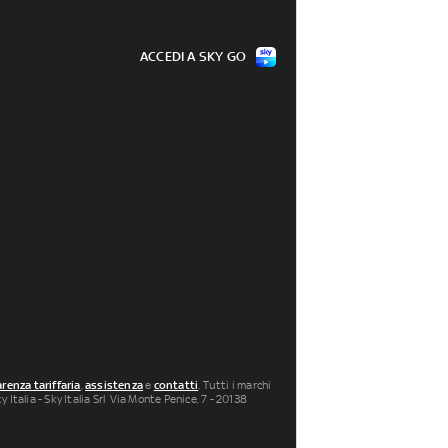
ACCEDI A SKY GO
renza tariffaria
,
assistenza
e
contatti
. Tutti i marchi
 Italia - Sky Italia Srl Via Monte Penice, 7 - 20138