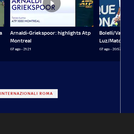
 
Arnaldi-Griekspoor: highlights Atp 
Bolelli/Vavassor
Montreal
Luz/Matos
07 ago - 21:21
07 ago - 20:57
INTERNAZIONALI ROMA