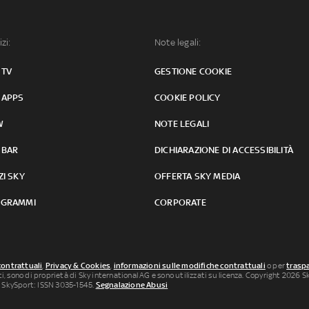
izi:
Note legali:
 TV
GESTIONE COOKIE
 APPS
COOKIE POLICY
W
NOTE LEGALI
 BAR
DICHIARAZIONE DI ACCESSIBILITÀ
ZI SKY
OFFERTA SKY MEDIA
GRAMMI
CORPORATE
contrattuali
,
Privacy & Cookies
,
informazioni sulle modifiche contrattuali
o per
traspa
uti, sono di proprietà di Sky international AG e sono utilizzati su licenza. Copyright 2026 Sky
 SkySport: ISSN 3035-1545.
Segnalazione Abusi