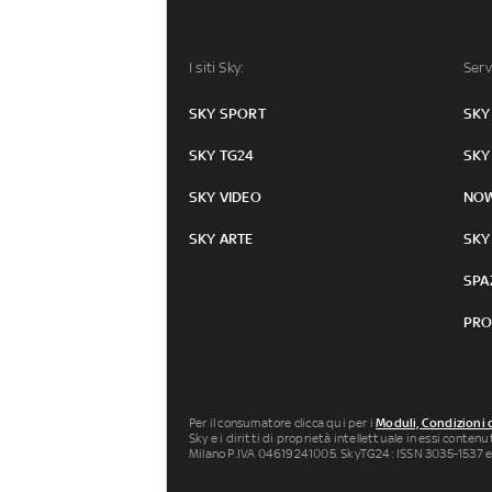
I siti Sky:
Serv
SKY SPORT
SKY
SKY TG24
SKY
SKY VIDEO
NO
SKY ARTE
SKY
SPA
PRO
Per il consumatore clicca qui per i
Moduli, Condizioni 
Sky e i diritti di proprietà intellettuale in essi conten
Milano P.IVA 04619241005. SkyTG24: ISSN 3035-1537 e