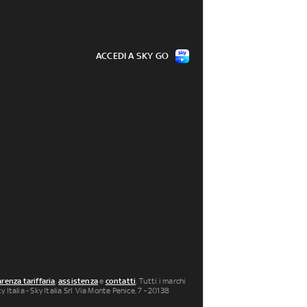
ACCEDI A SKY GO
renza tariffaria
,
assistenza
e
contatti
. Tutti i marchi
 Italia - Sky Italia Srl Via Monte Penice, 7 - 20138