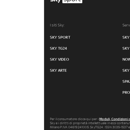
I siti Sky:
Serv
SKY SPORT
SKY
SKY TG24
SKY
SKY VIDEO
NO
SKY ARTE
SKY
SPA
PRO
Per il consumatore clicca qui per i
Moduli, Condizioni 
Sky e i diritti di proprietà intellettuale in essi conten
Milano P.IVA 04619241005. SkyTG24: ISSN 3035-1537 e