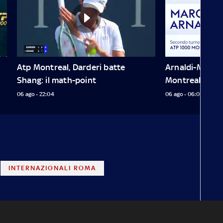
Atp Montreal, Darderi batte 
Arnaldi-Marozs
Shang: il math-point
Montreal
06 ago - 22:04
06 ago - 06:09
INTERNAZIONALI ROMA