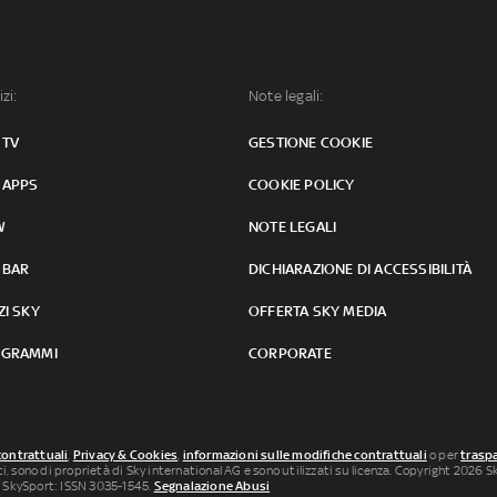
izi:
Note legali:
 TV
GESTIONE COOKIE
 APPS
COOKIE POLICY
W
NOTE LEGALI
 BAR
DICHIARAZIONE DI ACCESSIBILITÀ
ZI SKY
OFFERTA SKY MEDIA
GRAMMI
CORPORATE
contrattuali
,
Privacy & Cookies
,
informazioni sulle modifiche contrattuali
o per
traspa
uti, sono di proprietà di Sky international AG e sono utilizzati su licenza. Copyright 2026 Sky
 SkySport: ISSN 3035-1545.
Segnalazione Abusi