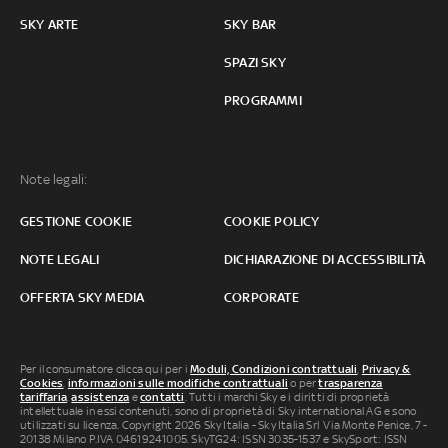
SKY ARTE
SKY BAR
SPAZI SKY
PROGRAMMI
Note legali:
GESTIONE COOKIE
COOKIE POLICY
NOTE LEGALI
DICHIARAZIONE DI ACCESSIBILITÀ
OFFERTA SKY MEDIA
CORPORATE
Per il consumatore clicca qui per i
Moduli, Condizioni contrattuali
,
Privacy &
Cookies
,
informazioni sulle modifiche contrattuali
o per
trasparenza
tariffaria
,
assistenza
e
contatti
. Tutti i marchi Sky e i diritti di proprietà
intellettuale in essi contenuti, sono di proprietà di Sky international AG e sono
utilizzati su licenza. Copyright 2026 Sky Italia - Sky Italia Srl Via Monte Penice, 7 -
20138 Milano P.IVA 04619241005. SkyTG24: ISSN 3035-1537 e SkySport: ISSN