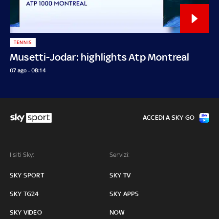
TENNIS
Musetti-Jodar: highlights Atp Montreal
07 ago - 08:14
ACCEDI A SKY GO
I siti Sky:
Servizi:
SKY SPORT
SKY TV
SKY TG24
SKY APPS
SKY VIDEO
NOW