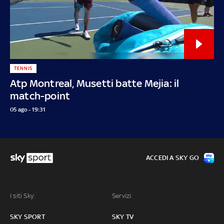
TENNIS
Atp Montreal, Musetti batte Mejia: il
match-point
05 ago - 19:31
ACCEDI A SKY GO
I siti Sky:
Servizi:
SKY SPORT
SKY TV