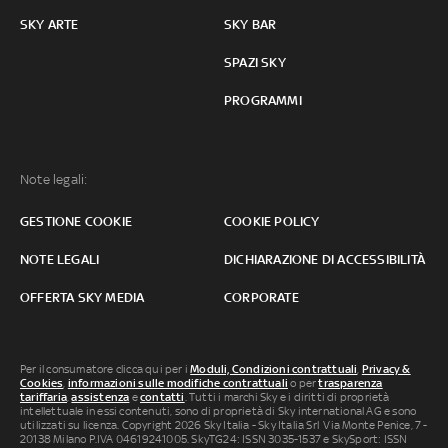
SKY ARTE
SKY BAR
SPAZI SKY
PROGRAMMI
Note legali:
GESTIONE COOKIE
COOKIE POLICY
NOTE LEGALI
DICHIARAZIONE DI ACCESSIBILITÀ
OFFERTA SKY MEDIA
CORPORATE
Per il consumatore clicca qui per i
Moduli, Condizioni contrattuali
,
Privacy &
Cookies
,
informazioni sulle modifiche contrattuali
o per
trasparenza
tariffaria
,
assistenza
e
contatti
. Tutti i marchi Sky e i diritti di proprietà
intellettuale in essi contenuti, sono di proprietà di Sky international AG e sono
utilizzati su licenza. Copyright 2026 Sky Italia - Sky Italia Srl Via Monte Penice, 7 -
20138 Milano P.IVA 04619241005. SkyTG24: ISSN 3035-1537 e SkySport: ISSN