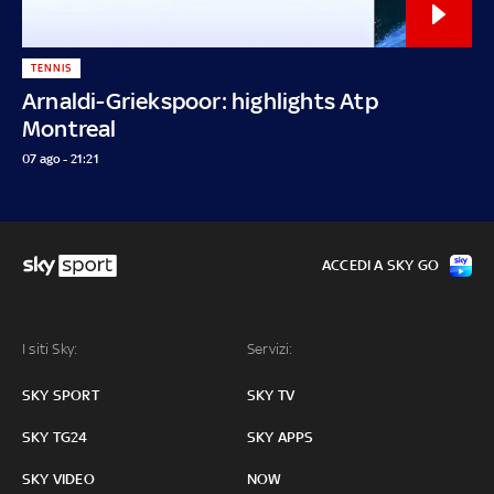
TENNIS
Arnaldi-Griekspoor: highlights Atp
Montreal
07 ago - 21:21
ACCEDI A SKY GO
I siti Sky:
Servizi:
SKY SPORT
SKY TV
SKY TG24
SKY APPS
SKY VIDEO
NOW