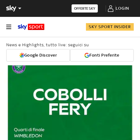
LOGIN
OFFERTE SKY
SKY SPORT INSIDER
News e Highlights, tutto live: seguici su
Google Discover
Fonti Preferite