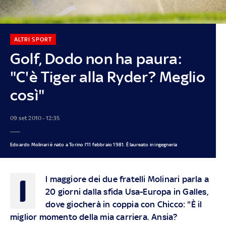
ALTRI SPORT
Golf, Dodo non ha paura:
"C'è Tiger alla Ryder? Meglio
così"
09 set 2010 - 12:35
Edoardo Molinari è nato a Torino l'11 febbraio 1981. È laureato in ingegneria
I
l maggiore dei due fratelli Molinari parla a
20 giorni dalla sfida Usa-Europa in Galles,
dove giocherà in coppia con Chicco: "È il
miglior momento della mia carriera. Ansia?