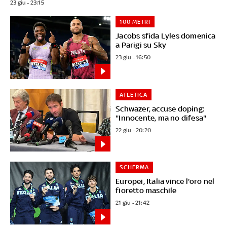
23 giu - 23:15
100 METRI
Jacobs sfida Lyles domenica
a Parigi su Sky
23 giu - 16:50
ATLETICA
Schwazer, accuse doping:
"Innocente, ma no difesa"
22 giu - 20:20
SCHERMA
Europei, Italia vince l'oro nel
fioretto maschile
21 giu - 21:42